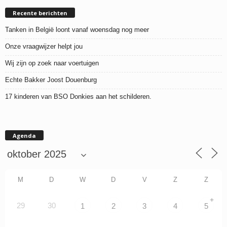
Recente berichten
Tanken in België loont vanaf woensdag nog meer
Onze vraagwijzer helpt jou
Wij zijn op zoek naar voertuigen
Echte Bakker Joost Douenburg
17 kinderen van BSO Donkies aan het schilderen.
Agenda
M
D
W
D
V
Z
Z
+
29
30
1
2
3
4
5