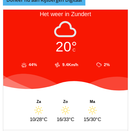
Doneer nu aan Rijsbergen Digitaal
Het weer in Zundert
20°
C
44%
9.4Km/h
2%
Za
Zo
Ma
10/28°C
16/33°C
15/30°C