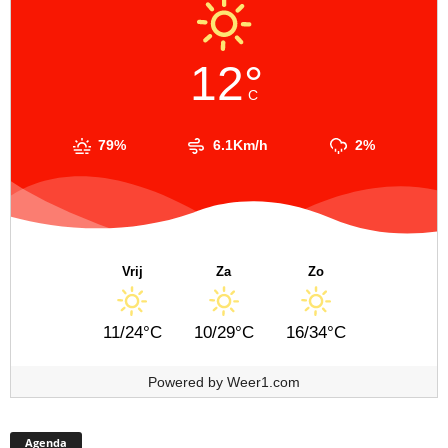
12°
C
79%
6.1Km/h
2%
Vrij
Za
Zo
11/24°C
10/29°C
16/34°C
Powered by
Weer1.com
Agenda