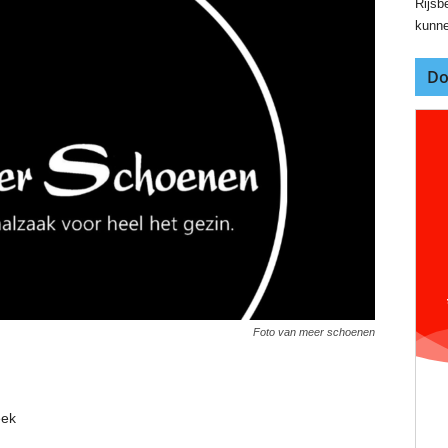
Rijsbe
kunne
Do
Foto van meer schoenen
eek