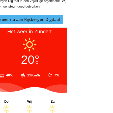
rgen Digitaal is een vrijwillige organisatie. Wij
n uw steun goed gebruiken.
neer nu aan Rijsbergen Digitaal
Het weer in Zundert
20°
C
40%
13Km/h
7%
Do
Vrij
Za