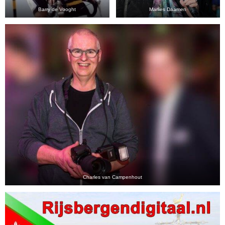
Barry de Vooght
Marlies Daamen
Charles van Campenhout