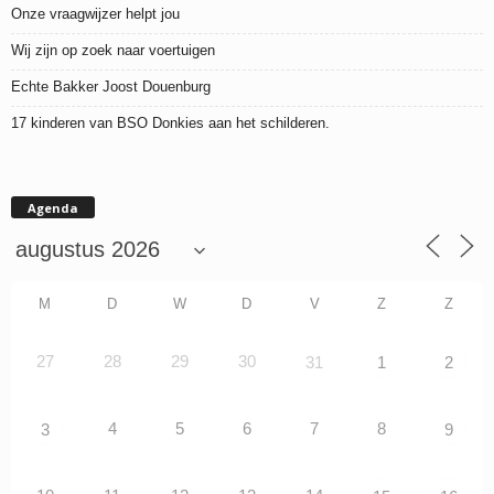
Onze vraagwijzer helpt jou
Wij zijn op zoek naar voertuigen
Echte Bakker Joost Douenburg
17 kinderen van BSO Donkies aan het schilderen.
Agenda
M
D
W
D
V
Z
Z
27
28
29
30
31
1
2
4
5
6
7
8
3
9