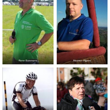
Rene Baremans
Maarten Pijpers