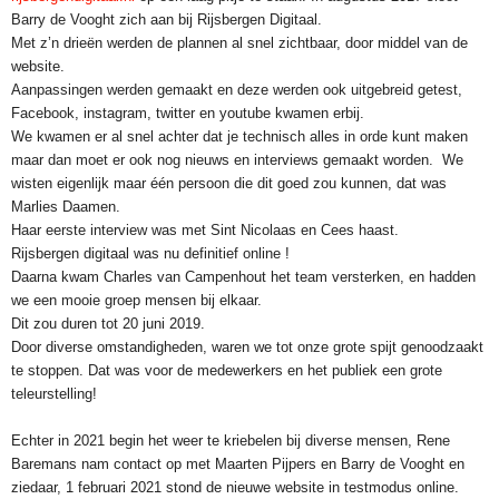
Barry de Vooght zich aan bij Rijsbergen Digitaal.
Met z’n drieën werden de plannen al snel zichtbaar, door middel van de
website.
Aanpassingen werden gemaakt en deze werden ook uitgebreid getest,
Facebook, instagram, twitter en youtube kwamen erbij.
We kwamen er al snel achter dat je technisch alles in orde kunt maken
maar dan moet er ook nog nieuws en interviews gemaakt worden. We
wisten eigenlijk maar één persoon die dit goed zou kunnen, dat was
Marlies Daamen.
Haar eerste interview was met Sint Nicolaas en Cees haast.
Rijsbergen digitaal was nu definitief online !
Daarna kwam Charles van Campenhout het team versterken, en hadden
we een mooie groep mensen bij elkaar.
Dit zou duren tot 20 juni 2019.
Door diverse omstandigheden, waren we tot onze grote spijt genoodzaakt
te stoppen. Dat was voor de medewerkers en het publiek een grote
teleurstelling!
Echter in 2021 begin het weer te kriebelen bij diverse mensen, Rene
Baremans nam contact op met Maarten Pijpers en Barry de Vooght en
ziedaar, 1 februari 2021 stond de nieuwe website in testmodus online.