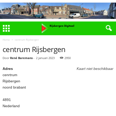
Home
centrum Rijsbergen
centrum Rijsbergen
Door
René Baremans
-
2 januari 2023
2950
Adres
Kaart niet beschikbaar
cenrtrum
Rijsbergen
noord brabant
4891
Nederland