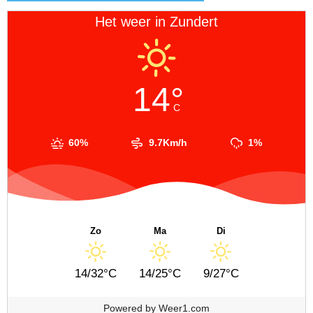
Het weer in Zundert
14°
C
60%
9.7Km/h
1%
Zo
Ma
Di
14/32°C
14/25°C
9/27°C
Powered by
Weer1.com