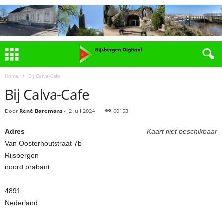
Home
Bij Calva-Cafe
Bij Calva-Cafe
Door
René Baremans
-
2 juli 2024
60153
Adres
Kaart niet beschikbaar
Van Oosterhoutstraat 7b
Rijsbergen
noord brabant
4891
Nederland