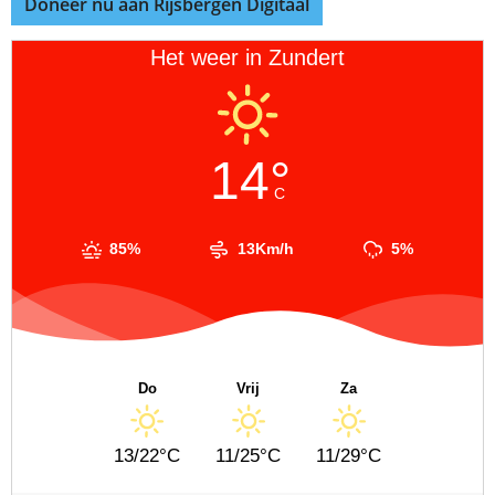
Doneer nu aan Rijsbergen Digitaal
Het weer in Zundert
14°
C
85%
13Km/h
5%
Do
Vrij
Za
13/22°C
11/25°C
11/29°C