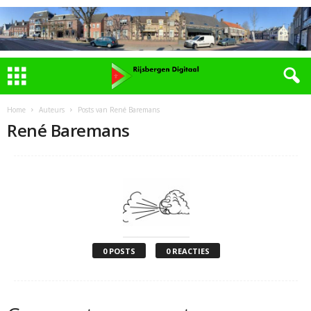
Home
Auteurs
Posts van René Baremans
René Baremans
0 POSTS
0 REACTIES