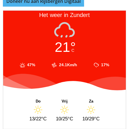
Doneer nu aan Rijsbergen Digitaal
Het weer in Zundert
21°
C
47%
24.1Km/h
17%
Do
Vrij
Za
13/22°C
10/25°C
10/29°C