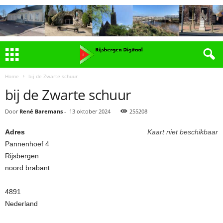
Home
bij de Zwarte schuur
bij de Zwarte schuur
Door
René Baremans
-
13 oktober 2024
255208
Adres
Kaart niet beschikbaar
Pannenhoef 4
Rijsbergen
noord brabant
4891
Nederland