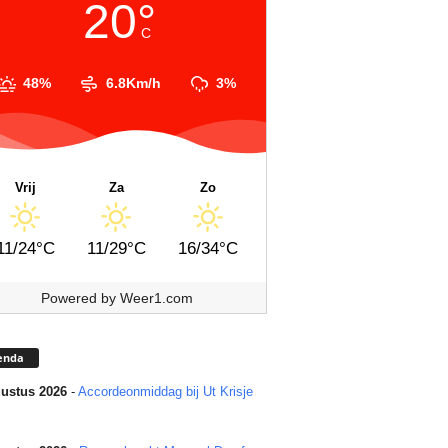
20°
C
48%
6.8Km/h
3%
Vrij
Za
Zo
11/24°C
11/29°C
16/34°C
Powered by
Weer1.com
enda
ustus 2026
-
Accordeonmiddag bij Ut Krisje