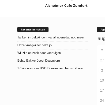
Alzheimer Cafe Zundert
Recente berichten
Ag
Tanken in België loont vanaf woensdag nog meer
Onze vraagwijzer helpt jou
M
Wij zijn op zoek naar voertuigen
27
Echte Bakker Joost Douenburg
17 kinderen van BSO Donkies aan het schilderen.
3
10
17
24