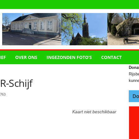
IEF
OVER ONS
INGEZONDEN FOTO’S
CONTACT
Dona
Rijsbe
R-Schijf
kunne
763
Do
Kaart niet beschikbaar