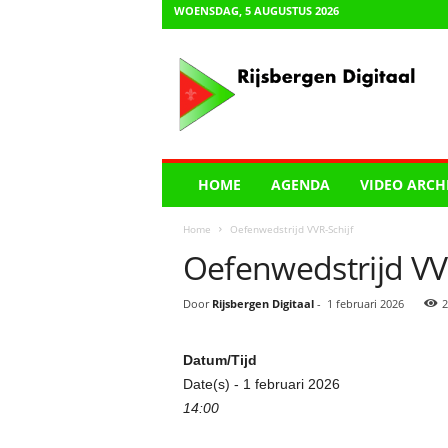
WOENSDAG, 5 AUGUSTUS 2026
R
i
j
s
b
e
r
HOME
AGENDA
VIDEO ARCH
g
e
Home
Oefenwedstrijd VVR-Schijf
n
Oefenwedstrijd VV
D
i
g
Door
Rijsbergen Digitaal
-
1 februari 2026
2
i
t
Datum/Tijd
a
a
Date(s) - 1 februari 2026
l
14:00