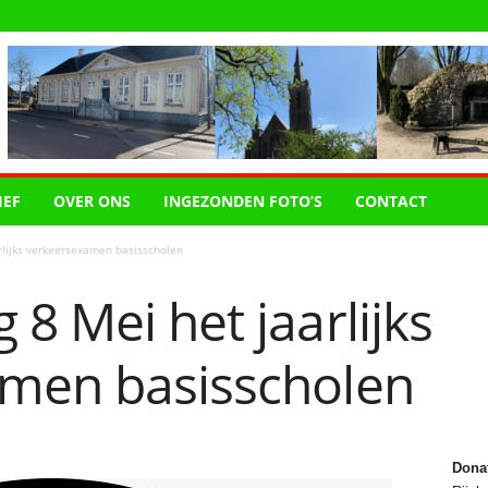
IEF
OVER ONS
INGEZONDEN FOTO’S
CONTACT
rlijks verkeersexamen basisscholen
8 Mei het jaarlijks
men basisscholen
Dona