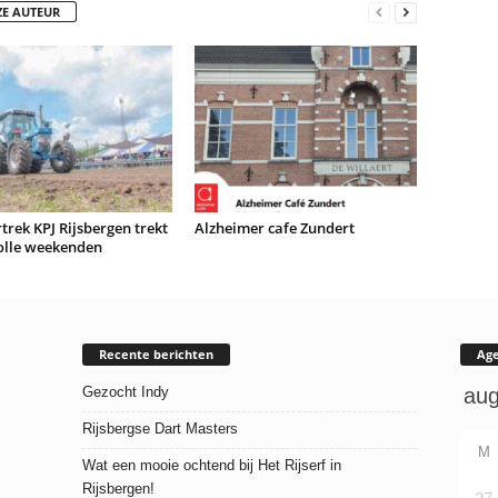
ZE AUTEUR
trek KPJ Rijsbergen trekt
Alzheimer cafe Zundert
olle weekenden
Recente berichten
Ag
Gezocht Indy
Rijsbergse Dart Masters
M
Wat een mooie ochtend bij Het Rijserf in
Rijsbergen!