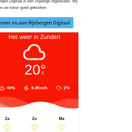
rgen Digitaal is een vrijwillige organisatie. Wij
n uw steun goed gebruiken.
neer nu aan Rijsbergen Digitaal
Het weer in Zundert
20°
C
44%
9.4Km/h
2%
Za
Zo
Ma