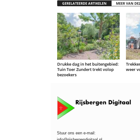
GERELATEERDE ARTIKELEN
MEER VAN DE
Drukke dag in het buitengebied:
Trekker
Tuin Toer Zundert trekt volop
weer v
bezoekers
Stuur ons een e-mail:
info@rijsbergendigitaal.nl