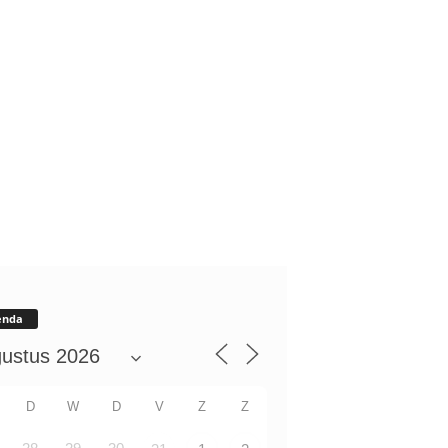
enda
D
W
D
V
Z
Z