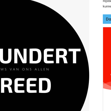
Rijsbe
kunne
Do