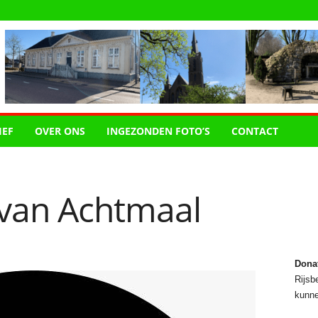
IEF
OVER ONS
INGEZONDEN FOTO’S
CONTACT
van Achtmaal
Dona
Rijsbe
kunne