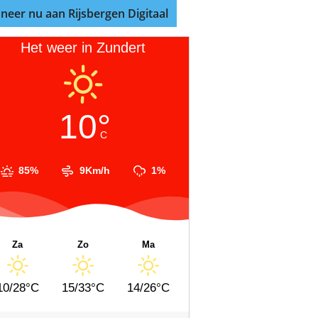
neer nu aan Rijsbergen Digitaal
Het weer in Zundert
10°
C
85%
9Km/h
1%
Za
Zo
Ma
10/28°C
15/33°C
14/26°C