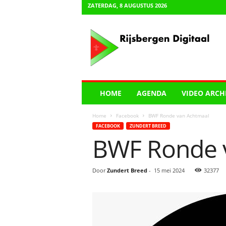
ZATERDAG, 8 AUGUSTUS 2026
R
i
j
s
b
e
r
HOME
AGENDA
VIDEO ARCH
g
e
Home
Facebook
BWF Ronde van Achtmaal
n
FACEBOOK
ZUNDERT BREED
D
BWF Ronde 
i
g
i
Door
Zundert Breed
-
15 mei 2024
32377
t
a
a
l