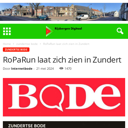
Home
zundertse bode
RoPaRun laat zich zien in Zundert
ZUNDERTSE BODE
RoPaRun laat zich zien in Zundert
Door
Internetbode
-
21 mei 2024
1470