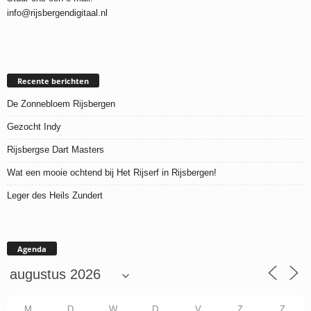
info@rijsbergendigitaal.nl
Recente berichten
De Zonnebloem Rijsbergen
Gezocht Indy
Rijsbergse Dart Masters
Wat een mooie ochtend bij Het Rijserf in Rijsbergen!
Leger des Heils Zundert
Agenda
M
D
W
D
V
Z
Z