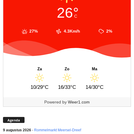
26°
C
27%
4.3Km/h
2%
Za
Zo
Ma
10/29°C
16/33°C
14/30°C
Powered by
Weer1.com
Agenda
9 augustus 2026
-
Rommelmarkt Meersel-Dreef