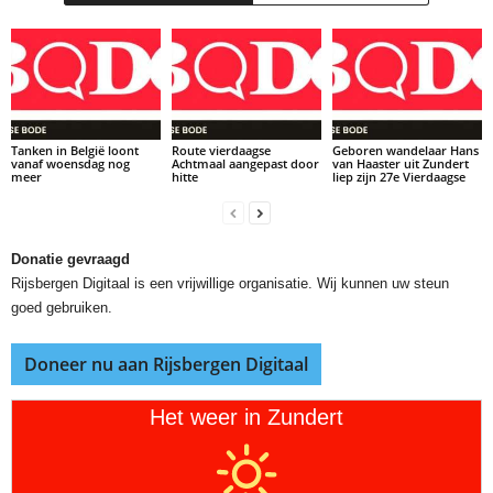
Tanken in België loont
Route vierdaagse
Geboren wandelaar Hans
vanaf woensdag nog
Achtmaal aangepast door
van Haaster uit Zundert
meer
hitte
liep zijn 27e Vierdaagse
Donatie gevraagd
Rijsbergen Digitaal is een vrijwillige organisatie. Wij kunnen uw steun
goed gebruiken.
Doneer nu aan Rijsbergen Digitaal
Het weer in Zundert