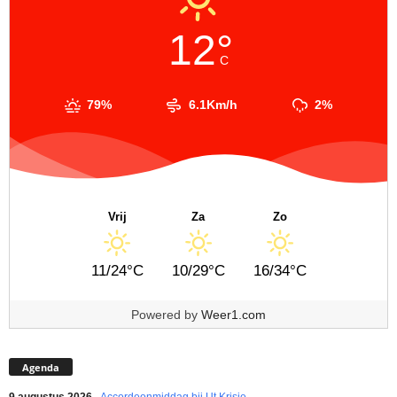
12°
C
79%
6.1Km/h
2%
Vrij
Za
Zo
11/24°C
10/29°C
16/34°C
Powered by
Weer1.com
Agenda