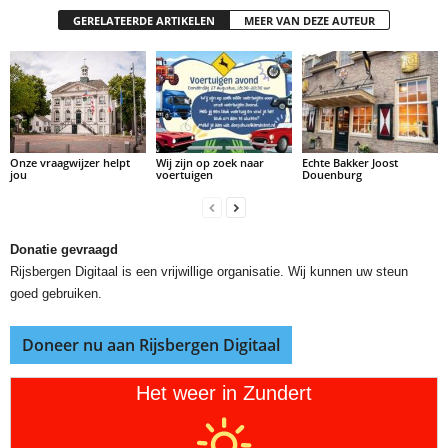
GERELATEERDE ARTIKELEN
MEER VAN DEZE AUTEUR
Onze vraagwijzer helpt
Wij zijn op zoek naar
Echte Bakker Joost
jou
voertuigen
Douenburg
Donatie gevraagd
Rijsbergen Digitaal is een vrijwillige organisatie. Wij kunnen uw steun
goed gebruiken.
Doneer nu aan Rijsbergen Digitaal
Het weer in Zundert