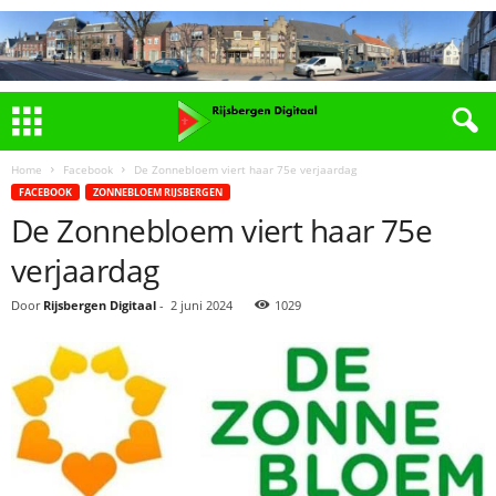
Home
Facebook
De Zonnebloem viert haar 75e verjaardag
FACEBOOK
ZONNEBLOEM RIJSBERGEN
De Zonnebloem viert haar 75e
verjaardag
Door
Rijsbergen Digitaal
-
2 juni 2024
1029