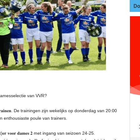
Do
)
e damesselectie van VVR?
𝐚𝐢𝐧𝐞𝐧. De trainingen zijn wekelijks op donderdag van 20:00
n enthousiaste poule van trainers.
𝐞𝐫 𝐯𝐨𝐨𝐫 𝐝𝐚𝐦𝐞𝐬 𝟐 met ingang van seizoen 24-25.