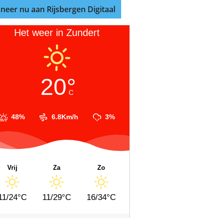
neer nu aan Rijsbergen Digitaal
Het weer in Zundert
20°
C
48%
6.8Km/h
3%
Vrij
Za
Zo
11/24°C
11/29°C
16/34°C