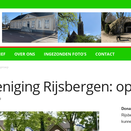
IEF
OVER ONS
INGEZONDEN FOTO’S
CONTACT
oproep
niging Rijsbergen: o
9
Dona
Rijsbe
kunne