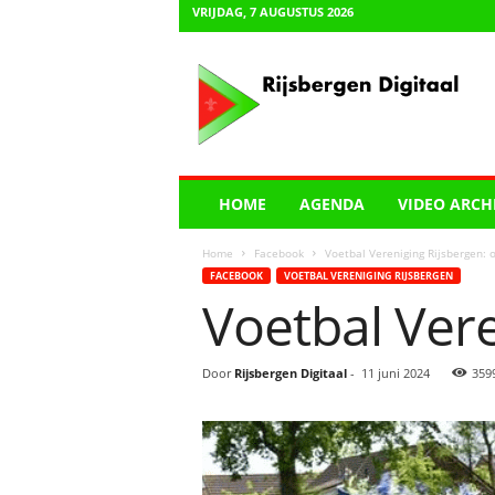
VRIJDAG, 7 AUGUSTUS 2026
R
i
j
s
b
e
r
HOME
AGENDA
VIDEO ARCH
g
e
Home
Facebook
Voetbal Vereniging Rijsbergen: 
n
FACEBOOK
VOETBAL VERENIGING RIJSBERGEN
D
Voetbal Vere
i
g
i
Door
Rijsbergen Digitaal
-
11 juni 2024
359
t
a
a
l