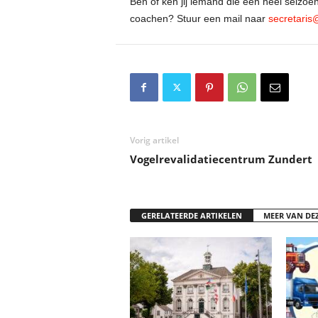
Ben of ken jij iemand die een heel seizoen
coachen? Stuur een mail naar
secretaris
Vorig artikel
Vogelrevalidatiecentrum Zundert
GERELATEERDE ARTIKELEN
MEER VAN DE