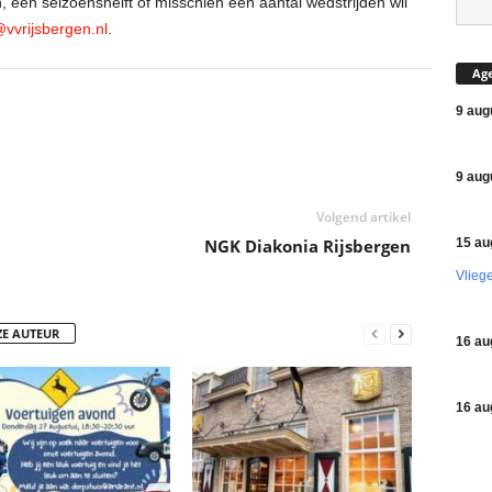
, één seizoenshelft of misschien een aantal wedstrijden wil
@vvrijsbergen.nl
.
Ag
9 aug
9 aug
Volgend artikel
15 au
NGK Diakonia Rijsbergen
Vlieg
ZE AUTEUR
16 au
16 au