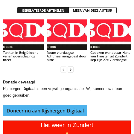
GERELATEERDE ARTIKELEN
MEER VAN DEZE AUTEUR
Tanken in België loont
Route vierdaagse
Geboren wandelaar Hans
vanaf woensdag nog
Achtmaal aangepast door
van Haaster uit Zundert
meer
hitte
liep zijn 27e Vierdaagse
Donatie gevraagd
Rijsbergen Digitaal is een vrijwillige organisatie. Wij kunnen uw steun
goed gebruiken.
Doneer nu aan Rijsbergen Digitaal
Het weer in Zundert