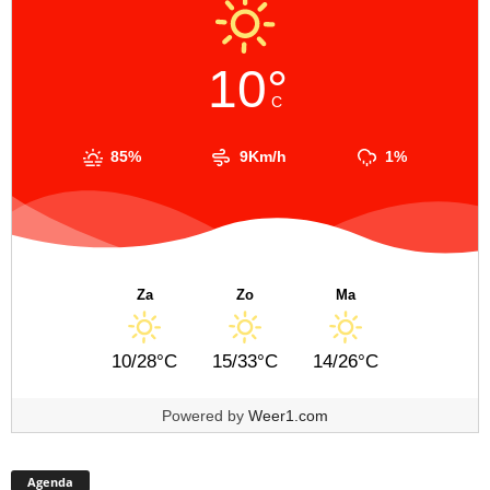
10°
C
85%
9Km/h
1%
Za
Zo
Ma
10/28°C
15/33°C
14/26°C
Powered by
Weer1.com
Agenda