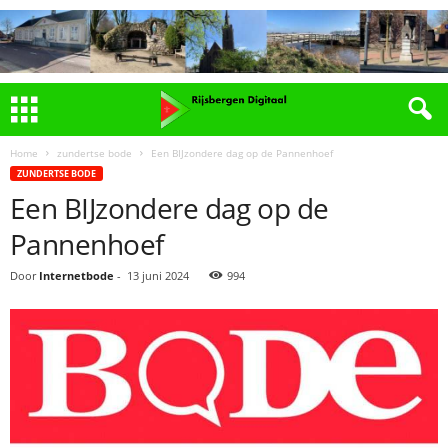
Home
zundertse bode
Een BIJzondere dag op de Pannenhoef
ZUNDERTSE BODE
Een BIJzondere dag op de
Pannenhoef
Door
Internetbode
-
13 juni 2024
994