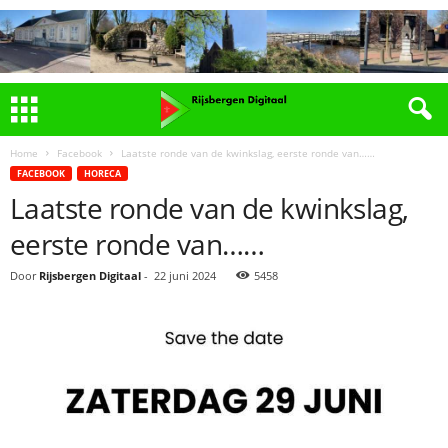
Home
Facebook
Laatste ronde van de kwinkslag, eerste ronde van……
FACEBOOK
HORECA
Laatste ronde van de kwinkslag,
eerste ronde van……
Door
Rijsbergen Digitaal
-
22 juni 2024
5458