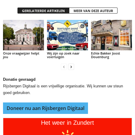
GERELATEERDE ARTIKELEN
MEER VAN DEZE AUTEUR
Onze vraagwijzer helpt
Wij zijn op zoek naar
Echte Bakker Joost
jou
voertuigen
Douenburg
Donatie gevraagd
Rijsbergen Digitaal is een vrijwillige organisatie. Wij kunnen uw steun
goed gebruiken.
Doneer nu aan Rijsbergen Digitaal
Het weer in Zundert