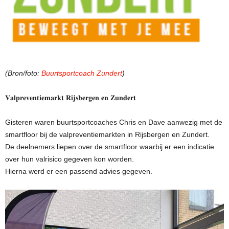
(Bron/foto:
Buurtsportcoach Zundert
)
𝐕𝐚𝐥𝐩𝐫𝐞𝐯𝐞𝐧𝐭𝐢𝐞𝐦𝐚𝐫𝐤𝐭 𝐑𝐢𝐣𝐬𝐛𝐞𝐫𝐠𝐞𝐧 𝐞𝐧 𝐙𝐮𝐧𝐝𝐞𝐫𝐭
Gisteren waren buurtsportcoaches Chris en Dave aanwezig met de
smartfloor bij de valpreventiemarkten in Rijsbergen en Zundert.
De deelnemers liepen over de smartfloor waarbij er een indicatie
over hun valrisico gegeven kon worden.
Hierna werd er een passend advies gegeven.