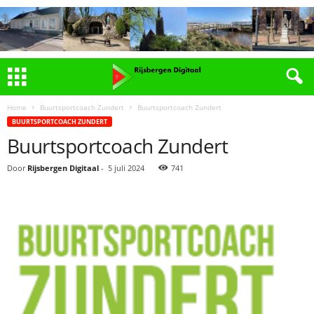
Home
Buurtsportcoach Zundert
Buurtsportcoach Zundert
BUURTSPORTCOACH ZUNDERT
Buurtsportcoach Zundert
Door
Rijsbergen Digitaal
-
5 juli 2024
741