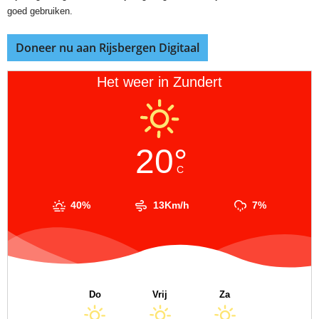
goed gebruiken.
Doneer nu aan Rijsbergen Digitaal
Het weer in Zundert
20°
C
40%
13Km/h
7%
Do
Vrij
Za