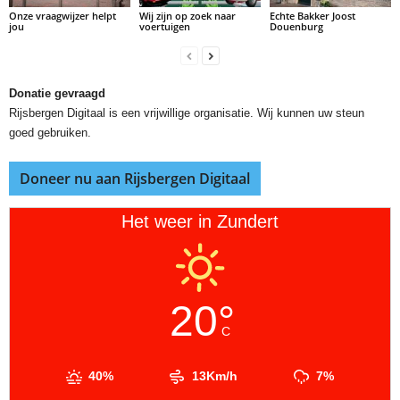
Onze vraagwijzer helpt
Wij zijn op zoek naar
Echte Bakker Joost
jou
voertuigen
Douenburg
Donatie gevraagd
Rijsbergen Digitaal is een vrijwillige organisatie. Wij kunnen uw steun
goed gebruiken.
Doneer nu aan Rijsbergen Digitaal
Het weer in Zundert
20°
C
40%
13Km/h
7%