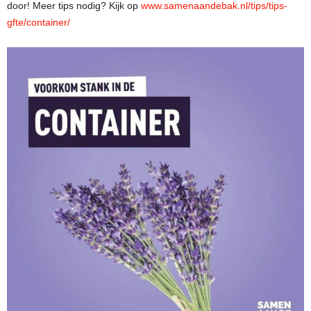
door! Meer tips nodig? Kijk op
www.samenaandebak.nl/tips/tips-
gfte/container/