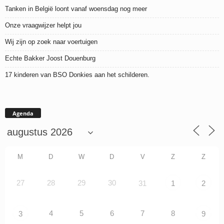
Tanken in België loont vanaf woensdag nog meer
Onze vraagwijzer helpt jou
Wij zijn op zoek naar voertuigen
Echte Bakker Joost Douenburg
17 kinderen van BSO Donkies aan het schilderen.
Agenda
M
D
W
D
V
Z
Z
27
28
29
30
31
1
2
4
5
6
7
8
3
9