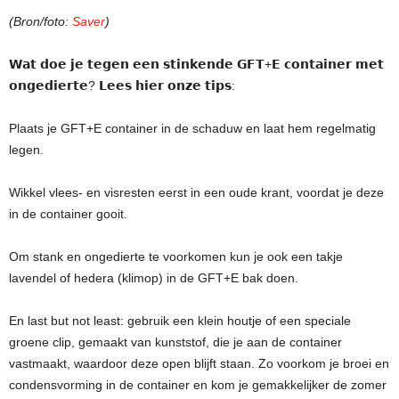
(Bron/foto:
Saver
)
𝗪𝗮𝘁 𝗱𝗼𝗲 𝗷𝗲 𝘁𝗲𝗴𝗲𝗻 𝗲𝗲𝗻 𝘀𝘁𝗶𝗻𝗸𝗲𝗻𝗱𝗲 𝗚𝗙𝗧+𝗘 𝗰𝗼𝗻𝘁𝗮𝗶𝗻𝗲𝗿 𝗺𝗲𝘁
𝗼𝗻𝗴𝗲𝗱𝗶𝗲𝗿𝘁𝗲? 𝗟𝗲𝗲𝘀 𝗵𝗶𝗲𝗿 𝗼𝗻𝘇𝗲 𝘁𝗶𝗽𝘀:
Plaats je GFT+E container in de schaduw en laat hem regelmatig
legen.
Wikkel vlees- en visresten eerst in een oude krant, voordat je deze
in de container gooit.
Om stank en ongedierte te voorkomen kun je ook een takje
lavendel of hedera (klimop) in de GFT+E bak doen.
En
last but not least: gebruik een klein houtje of een speciale
groene clip, gemaakt van kunststof, die je aan de container
vastmaakt, waardoor deze open blijft staan. Zo voorkom je broei en
condensvorming in de container en kom je gemakkelijker de zomer