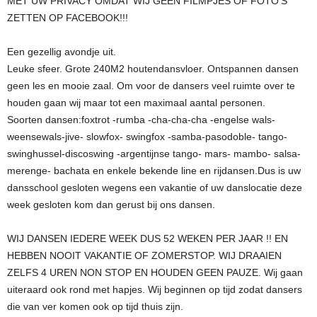
MET UW PRIVACY OMDAT WIJ GEEN FILMPJES OF FOTO’S
ZETTEN OP FACEBOOK!!!
Een gezellig avondje uit.
Leuke sfeer. Grote 240M2 houtendansvloer. Ontspannen dansen
geen les en mooie zaal. Om voor de dansers veel ruimte over te
houden gaan wij maar tot een maximaal aantal personen.
Soorten dansen:foxtrot -rumba -cha-cha-cha -engelse wals-
weensewals-jive- slowfox- swingfox -samba-pasodoble- tango-
swinghussel-discoswing -argentijnse tango- mars- mambo- salsa-
merenge- bachata en enkele bekende line en rijdansen.Dus is uw
dansschool gesloten wegens een vakantie of uw danslocatie deze
week gesloten kom dan gerust bij ons dansen.
WIJ DANSEN IEDERE WEEK DUS 52 WEKEN PER JAAR !! EN
HEBBEN NOOIT VAKANTIE OF ZOMERSTOP. WIJ DRAAIEN
ZELFS 4 UREN NON STOP EN HOUDEN GEEN PAUZE. Wij gaan
uiteraard ook rond met hapjes. Wij beginnen op tijd zodat dansers
die van ver komen ook op tijd thuis zijn.