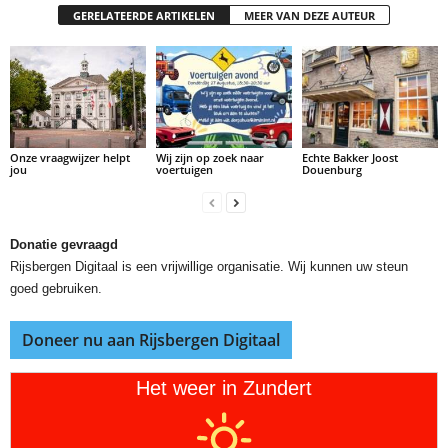
GERELATEERDE ARTIKELEN
MEER VAN DEZE AUTEUR
Onze vraagwijzer helpt
Wij zijn op zoek naar
Echte Bakker Joost
jou
voertuigen
Douenburg
Donatie gevraagd
Rijsbergen Digitaal is een vrijwillige organisatie. Wij kunnen uw steun
goed gebruiken.
Doneer nu aan Rijsbergen Digitaal
Het weer in Zundert