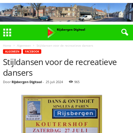
Home
Algemeen
Stijldansen voor de recreatieve dansers
ALGEMEEN
FACEBOOK
Stijldansen voor de recreatieve
dansers
Door
Rijsbergen Digitaal
-
25 juli 2024
965