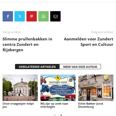
Vorig artikel
Volgend artikel
Slimme prullenbakken in
Aanmelden voor Zundert
centra Zundert en
Sport en Cultuur
Rijsbergen
GERELATEERDE ARTIKELEN
MEER VAN DEZE AUTEUR
Onze vraagwijzer helpt
Wij zijn op zoek naar
Echte Bakker Joost
jou
voertuigen
Douenburg