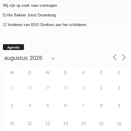
Wij zijn op zoek naar voertuigen
Echte Bakker Joost Douenburg
17 kinderen van BSO Donkies aan het schilderen.
Agenda
M
D
W
D
V
Z
Z
27
28
29
30
31
1
2
4
5
6
7
8
3
9
10
11
12
13
14
15
16