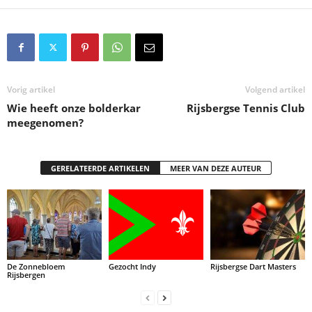
Vorig artikel
Volgend artikel
Wie heeft onze bolderkar
Rijsbergse Tennis Club
meegenomen?
GERELATEERDE ARTIKELEN
MEER VAN DEZE AUTEUR
De Zonnebloem
Gezocht Indy
Rijsbergse Dart Masters
Rijsbergen