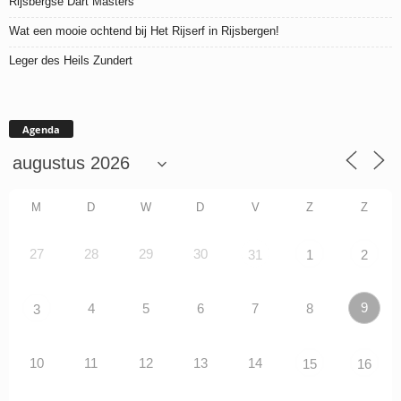
Rijsbergse Dart Masters
Wat een mooie ochtend bij Het Rijserf in Rijsbergen!
Leger des Heils Zundert
Agenda
M
D
W
D
V
Z
Z
27
28
29
30
31
1
2
9
4
5
6
7
8
3
10
11
12
13
14
15
16