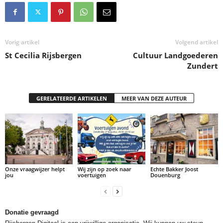
Vorig artikel
Volgend artikel
St Cecilia Rijsbergen
Cultuur Landgoederen
Zundert
GERELATEERDE ARTIKELEN
MEER VAN DEZE AUTEUR
Onze vraagwijzer helpt
Wij zijn op zoek naar
Echte Bakker Joost
jou
voertuigen
Douenburg
Donatie gevraagd