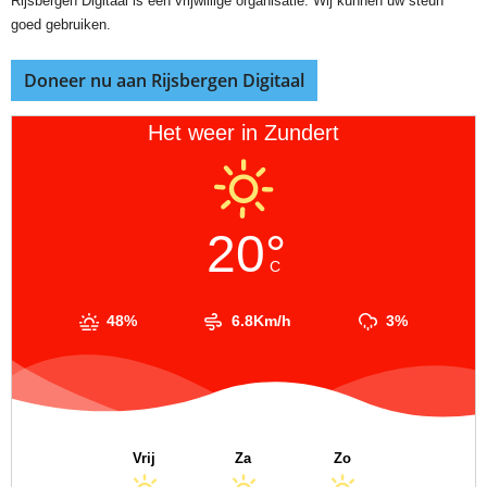
Rijsbergen Digitaal is een vrijwillige organisatie. Wij kunnen uw steun
goed gebruiken.
Doneer nu aan Rijsbergen Digitaal
Het weer in Zundert
20°
C
48%
6.8Km/h
3%
Vrij
Za
Zo