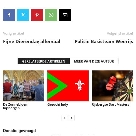
Vorig artikel
Volgend artikel
Fijne Dierendag allemaal
Politie Basisteam Weerijs
GERELATEERDE ARTIKELEN
MEER VAN DEZE AUTEUR
De Zonnebloem
Gezocht Indy
Rijsbergse Dart Masters
Rijsbergen
Donatie gevraagd