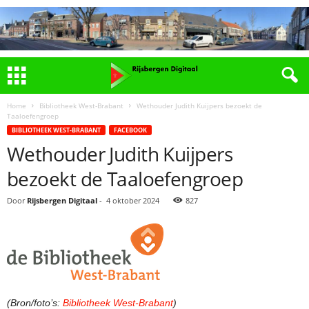
Home
Bibliotheek West-Brabant
Wethouder Judith Kuijpers bezoekt de
Taaloefengroep
BIBLIOTHEEK WEST-BRABANT
FACEBOOK
Wethouder Judith Kuijpers
bezoekt de Taaloefengroep
Door
Rijsbergen Digitaal
-
4 oktober 2024
827
(Bron/foto’s:
Bibliotheek West-Brabant
)