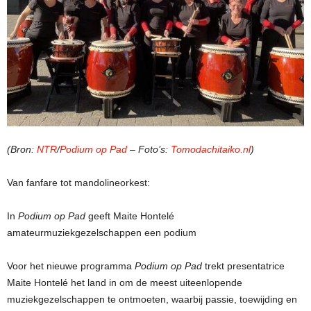
(Bron:
NTR
/
Podium op Pad
– Foto’s:
Tomodachitaiko.nl
)
Van fanfare tot mandolineorkest:
In
Podium op Pad
geeft Maite Hontelé
amateurmuziekgezelschappen een podium
Voor het nieuwe programma
Podium op Pad
trekt presentatrice
Maite Hontelé het land in om de meest uiteenlopende
muziekgezelschappen te ontmoeten, waarbij passie, toewijding en