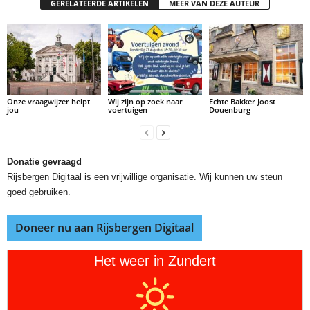
GERELATEERDE ARTIKELEN
MEER VAN DEZE AUTEUR
Onze vraagwijzer helpt
Wij zijn op zoek naar
Echte Bakker Joost
jou
voertuigen
Douenburg
Donatie gevraagd
Rijsbergen Digitaal is een vrijwillige organisatie. Wij kunnen uw steun
goed gebruiken.
Doneer nu aan Rijsbergen Digitaal
Het weer in Zundert