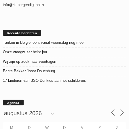
info@rijsbergendigitaal.nl
Recente berichten
Tanken in België loont vanaf woensdag nog meer
Onze vraagwijzer helpt jou
Wij zijn op zoek naar voertuigen
Echte Bakker Joost Douenburg
17 kinderen van BSO Donkies aan het schilderen.
Agenda
M
D
W
D
V
Z
Z