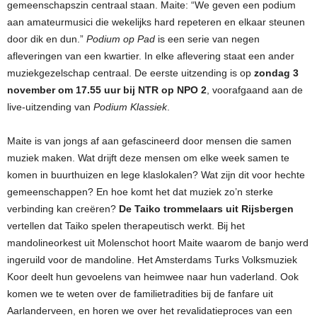
gemeenschapszin centraal staan. Maite: “We geven een podium
aan amateurmusici die wekelijks hard repeteren en elkaar steunen
door dik en dun.”
Podium op Pad
is een serie van negen
afleveringen van een kwartier. In elke aflevering staat een ander
muziekgezelschap centraal. De eerste uitzending is op
zondag 3
november om 17.55 uur bij NTR op NPO 2
, voorafgaand aan de
live-uitzending van
Podium Klassiek
.
Maite is van jongs af aan gefascineerd door mensen die samen
muziek maken. Wat drijft deze mensen om elke week samen te
komen in buurthuizen en lege klaslokalen? Wat zijn dit voor hechte
gemeenschappen? En hoe komt het dat muziek zo’n sterke
verbinding kan creëren?
De Taiko trommelaars uit Rijsbergen
vertellen dat Taiko spelen therapeutisch werkt. Bij het
mandolineorkest uit Molenschot hoort Maite waarom de banjo werd
ingeruild voor de mandoline. Het Amsterdams Turks Volksmuziek
Koor deelt hun gevoelens van heimwee naar hun vaderland. Ook
komen we te weten over de familietradities bij de fanfare uit
Aarlanderveen, en horen we over het revalidatieproces van een