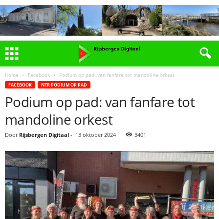
Home
Facebook
Podium op pad: van fanfare tot mandoline orkest
FACEBOOK
NTR PODIUM OP PAD
Podium op pad: van fanfare tot
mandoline orkest
Door
Rijsbergen Digitaal
-
13 oktober 2024
3401