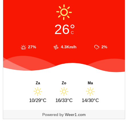
26°
C
27%
4.3Km/h
2%
Za
Zo
Ma
10/29°C
16/33°C
14/30°C
Powered by
Weer1.com