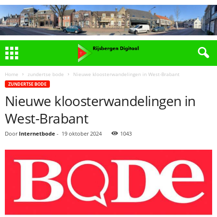
Home
zundertse bode
Nieuwe kloosterwandelingen in West-Brabant
ZUNDERTSE BODE
Nieuwe kloosterwandelingen in
West-Brabant
Door
Internetbode
-
19 oktober 2024
1043