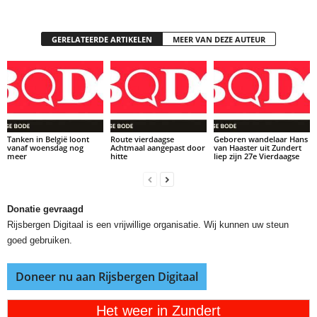
GERELATEERDE ARTIKELEN
MEER VAN DEZE AUTEUR
Tanken in België loont
Route vierdaagse
Geboren wandelaar Hans
vanaf woensdag nog
Achtmaal aangepast door
van Haaster uit Zundert
meer
hitte
liep zijn 27e Vierdaagse
Donatie gevraagd
Rijsbergen Digitaal is een vrijwillige organisatie. Wij kunnen uw steun
goed gebruiken.
Doneer nu aan Rijsbergen Digitaal
Het weer in Zundert