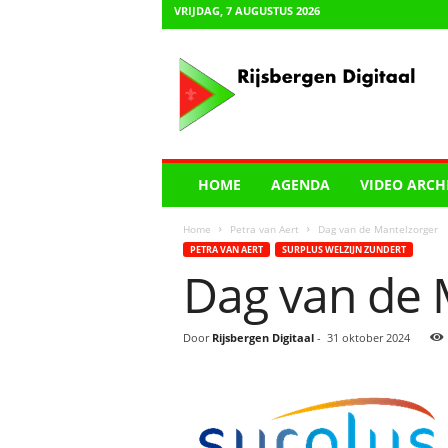
VRIJDAG, 7 AUGUSTUS 2026
R
i
j
s
b
e
r
HOME
AGENDA
VIDEO ARCH
g
e
Home
Petra van Aert
Dag van de Mantelzorger
n
PETRA VAN AERT
SURPLUS WELZIJN ZUNDERT
D
Dag van de 
i
g
i
Door
Rijsbergen Digitaal
-
31 oktober 2024
t
a
a
l