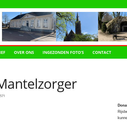
IEF
OVER ONS
INGEZONDEN FOTO’S
CONTACT
Mantelzorger
571
Dona
Rijsbe
kunne