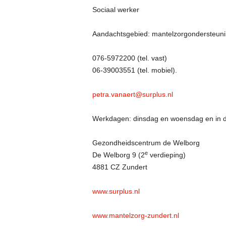
Sociaal werker
Aandachtsgebied: mantelzorgondersteun
076-5972200 (tel. vast)
06-39003551 (tel. mobiel).
petra.vanaert@surplus.nl
Werkdagen: dinsdag en woensdag en in d
Gezondheidscentrum de Welborg
e
De Welborg 9 (2
verdieping)
4881 CZ Zundert
www.surplus.nl
www.mantelzorg-zundert.nl