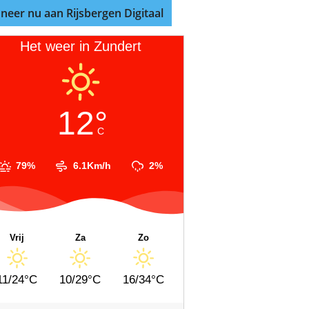
neer nu aan Rijsbergen Digitaal
Het weer in Zundert
12°
C
79%
6.1Km/h
2%
Vrij
Za
Zo
11/24°C
10/29°C
16/34°C