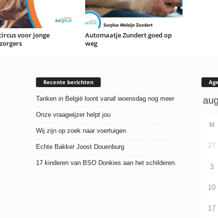
ircus voor jonge
Automaatje Zundert goed op
zorgers
weg
Recente berichten
Ag
Tanken in België loont vanaf woensdag nog meer
Onze vraagwijzer helpt jou
M
Wij zijn op zoek naar voertuigen
27
Echte Bakker Joost Douenburg
17 kinderen van BSO Donkies aan het schilderen.
3
10
17