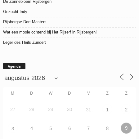
De Zonnebloem Rijsbergen
Gezocht Indy
Rijsbergse Dart Masters
Wat een mooie ochtend bij Het Rijserf in Rijsbergen!
Leger des Heils Zundert
Agenda
M
D
W
D
V
Z
Z
27
28
29
30
31
1
2
9
4
5
6
7
8
3