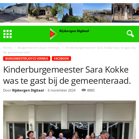
Home
Burgemeester Joyce Vermue
Kinderburgemeester Sara Kokke was te gast bij
de gemeenteraad.
BURGEMEESTER JOYCE VERMUE
FACEBOOK
Kinderburgemeester Sara Kokke
was te gast bij de gemeenteraad.
Door
Rijsbergen Digitaal
-
6 november 2024
8885