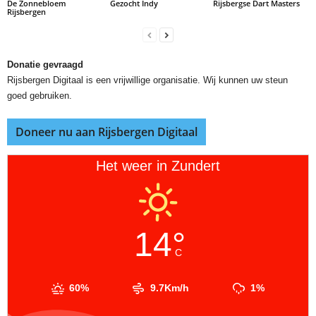
De Zonnebloem
Gezocht Indy
Rijsbergse Dart Masters
Rijsbergen
Donatie gevraagd
Rijsbergen Digitaal is een vrijwillige organisatie. Wij kunnen uw steun
goed gebruiken.
Doneer nu aan Rijsbergen Digitaal
Het weer in Zundert
14°
C
60%
9.7Km/h
1%