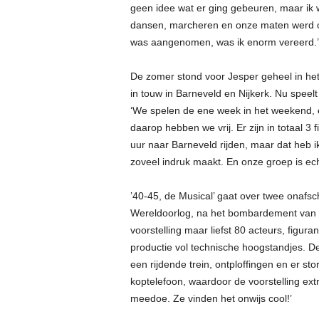
geen idee wat er ging gebeuren, maar ik
dansen, marcheren en onze maten werd op
was aangenomen, was ik enorm vereerd.’
De zomer stond voor Jesper geheel in het 
in touw in Barneveld en Nijkerk. Nu speelt
‘We spelen de ene week in het weekend, e
daarop hebben we vrij. Er zijn in totaal 3
uur naar Barneveld rijden, maar dat heb ik
zoveel indruk maakt. En onze groep is ech
’40-45, de Musical’ gaat over twee onafsc
Wereldoorlog, na het bombardement van R
voorstelling maar liefst 80 acteurs, figura
productie vol technische hoogstandjes. D
een rijdende trein, ontploffingen en er sto
koptelefoon, waardoor de voorstelling extr
meedoe. Ze vinden het onwijs cool!’