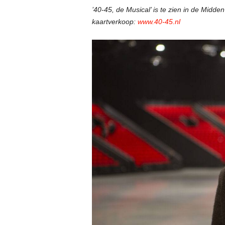
’40-45, de Musical’ is te zien in de Midd
kaartverkoop:
www.40-45.nl