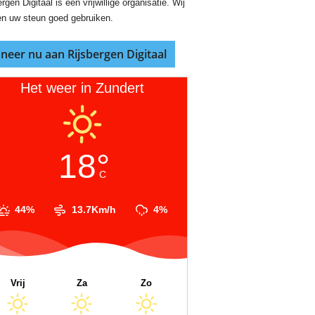
rgen Digitaal is een vrijwillige organisatie. Wij
n uw steun goed gebruiken.
neer nu aan Rijsbergen Digitaal
Het weer in Zundert
18°
C
44%
13.7Km/h
4%
Vrij
Za
Zo