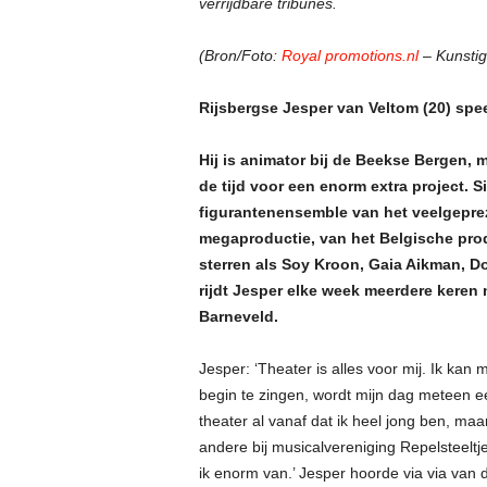
verrijdbare tribunes.
(Bron/Foto:
Royal promotions.nl
– Kunsti
Rijsbergse Jesper van Veltom (20) spee
Hij is animator bij de Beekse Bergen, 
de tijd voor een enorm extra project. S
figurantenensemble van het veelgeprez
megaproductie, van het Belgische produ
sterren als Soy Kroon, Gaia Aikman, D
rijdt Jesper elke week meerdere keren 
Barneveld.
Jesper: ‘Theater is alles voor mij. Ik kan mi
begin te zingen, wordt mijn dag meteen ee
theater al vanaf dat ik heel jong ben, ma
andere bij musicalvereniging Repelsteeltj
ik enorm van.’ Jesper hoorde via via van 