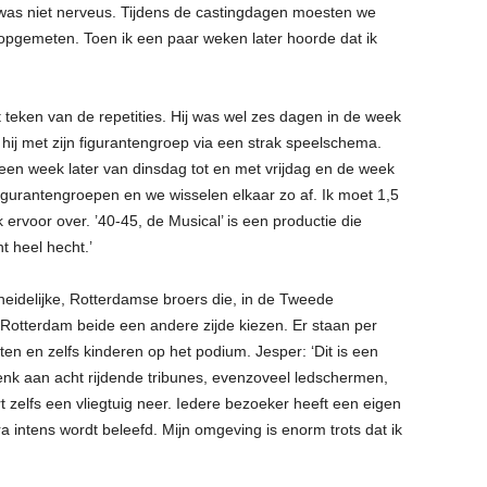
 was niet nerveus. Tijdens de castingdagen moesten we
gemeten. Toen ik een paar weken later hoorde dat ik
teken van de repetities. Hij was wel zes dagen in de week
 hij met zijn figurantengroep via een strak speelschema.
en week later van dinsdag tot en met vrijdag en de week
 figurantengroepen en we wisselen elkaar zo af. Ik moet 1,5
 ervoor over. ’40-45, de Musical’ is een productie die
t heel hecht.’
heidelijke, Rotterdamse broers die, in de Tweede
otterdam beide een andere zijde kiezen. Er staan per
nten en zelfs kinderen op het podium. Jesper: ‘Dit is een
enk aan acht rijdende tribunes, evenzoveel ledschermen,
rt zelfs een vliegtuig neer. Iedere bezoeker heeft een eigen
a intens wordt beleefd. Mijn omgeving is enorm trots dat ik