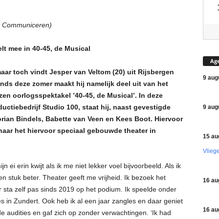
g Communiceren)
lt mee in 40-45, de Musical
Ag
maar toch vindt Jesper van Veltom (20) uit Rijsbergen
9 aug
inds deze zomer maakt hij namelijk deel uit van het
en oorlogsspektakel ’40-45, de Musical’. In deze
ctiebedrijf Studio 100, staat hij, naast gevestigde
9 aug
orian Bindels, Babette van Veen en Kees Boot. Hiervoor
naar het hiervoor speciaal gebouwde theater in
15 au
Vlieg
jn ei erin kwijt als ik me niet lekker voel bijvoorbeeld. Als ik
n stuk beter. Theater geeft me vrijheid. Ik bezoek het
16 au
ar sta zelf pas sinds 2019 op het podium. Ik speelde onder
es in Zundert. Ook heb ik al een jaar zangles en daar geniet
16 au
de audities en gaf zich op zonder verwachtingen. ‘Ik had