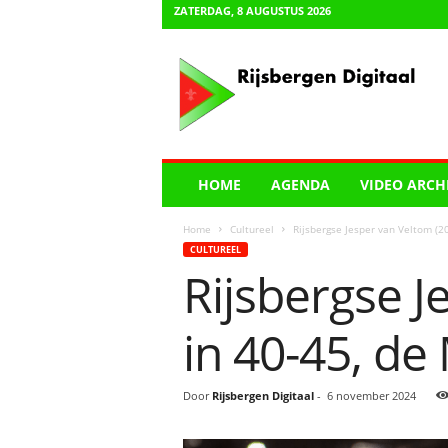
ZATERDAG, 8 AUGUSTUS 2026
R
i
j
s
b
e
r
HOME
AGENDA
VIDEO ARCH
g
e
Home
Cultureel
Rijsbergse Jesper van Veltom (2
n
CULTUREEL
D
Rijsbergse J
i
g
i
in 40-45, de
t
a
a
Door
Rijsbergen Digitaal
-
6 november 2024
l