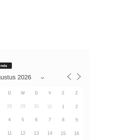
enda
D
W
D
V
Z
Z
28
29
30
31
1
2
4
5
6
7
8
9
11
12
13
14
15
16