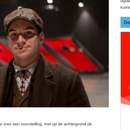
Rijsbe
kunne
Do
ar voor een voorstelling, met op de achtergrond de