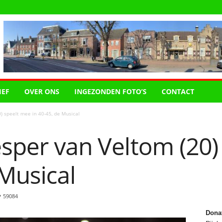
IEF
OVER ONS
INGEZONDEN FOTO’S
CONTACT
0) speelt mee in 40-45, de Musical
esper van Veltom (20
 Musical
59084
Dona