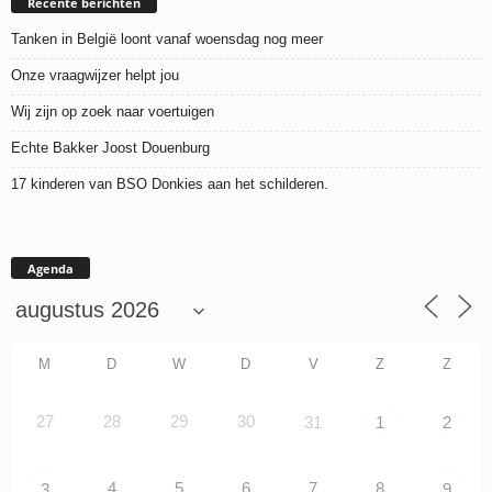
Recente berichten
Tanken in België loont vanaf woensdag nog meer
Onze vraagwijzer helpt jou
Wij zijn op zoek naar voertuigen
Echte Bakker Joost Douenburg
17 kinderen van BSO Donkies aan het schilderen.
Agenda
M
D
W
D
V
Z
Z
27
28
29
30
31
1
2
4
5
6
7
8
3
9