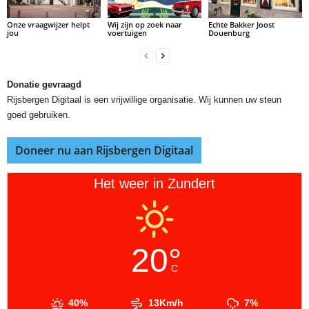
Onze vraagwijzer helpt
Wij zijn op zoek naar
Echte Bakker Joost
jou
voertuigen
Douenburg
Donatie gevraagd
Rijsbergen Digitaal is een vrijwillige organisatie. Wij kunnen uw steun
goed gebruiken.
Doneer nu aan Rijsbergen Digitaal
Het weer in Zundert
20°
C
40%
13Km/h
7%