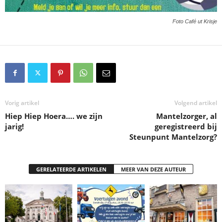
Foto Café ut Krisje
Vorig artikel
Volgend artikel
Hiep Hiep Hoera…. we zijn
Mantelzorger, al
jarig!
geregistreerd bij
Steunpunt Mantelzorg?
GERELATEERDE ARTIKELEN
MEER VAN DEZE AUTEUR