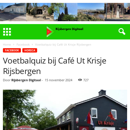
Home
Facebook
Voetbalquiz bij Café Ut Krisje Rijsbergen
FACEBOOK
HORECA
Voetbalquiz bij Café Ut Krisje
Rijsbergen
Door
Rijsbergen Digitaal
-
15 november 2024
727