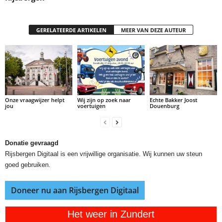
GERELATEERDE ARTIKELEN
MEER VAN DEZE AUTEUR
Onze vraagwijzer helpt
Wij zijn op zoek naar
Echte Bakker Joost
jou
voertuigen
Douenburg
Donatie gevraagd
Rijsbergen Digitaal is een vrijwillige organisatie. Wij kunnen uw steun
goed gebruiken.
Doneer nu aan Rijsbergen Digitaal
Het weer in Zundert