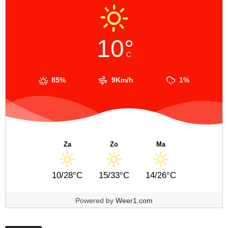
10°
C
85%
9Km/h
1%
Za
Zo
Ma
10/28°C
15/33°C
14/26°C
Powered by
Weer1.com