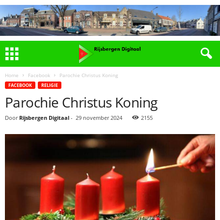
Home
Facebook
Parochie Christus Koning
FACEBOOK
RELIGIE
Parochie Christus Koning
Door
Rijsbergen Digitaal
-
29 november 2024
2155