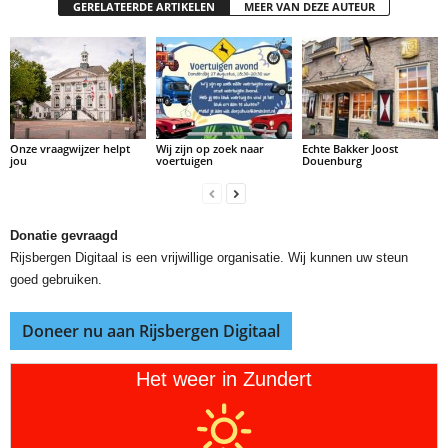
GERELATEERDE ARTIKELEN
MEER VAN DEZE AUTEUR
Onze vraagwijzer helpt
Wij zijn op zoek naar
Echte Bakker Joost
jou
voertuigen
Douenburg
Donatie gevraagd
Rijsbergen Digitaal is een vrijwillige organisatie. Wij kunnen uw steun
goed gebruiken.
Doneer nu aan Rijsbergen Digitaal
Het weer in Zundert