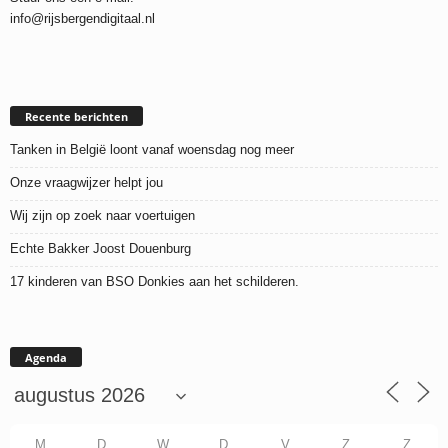
info@rijsbergendigitaal.nl
Recente berichten
Tanken in België loont vanaf woensdag nog meer
Onze vraagwijzer helpt jou
Wij zijn op zoek naar voertuigen
Echte Bakker Joost Douenburg
17 kinderen van BSO Donkies aan het schilderen.
Agenda
M
D
W
D
V
Z
Z