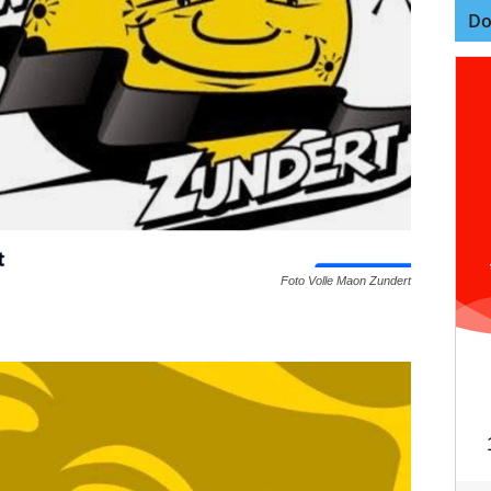
Do
Foto Volle Maon Zundert