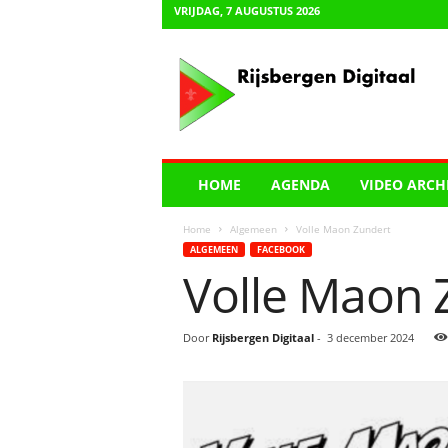
VRIJDAG, 7 AUGUSTUS 2026
R
i
j
s
b
e
r
HOME
AGENDA
VIDEO ARCH
g
e
Home
Algemeen
Volle Maon Zundert
n
ALGEMEEN
FACEBOOK
D
Volle Maon 
i
g
i
Door
Rijsbergen Digitaal
-
3 december 2024
t
a
a
l