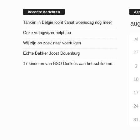
Recente berichten
Ag
Tanken in België loont vanaf woensdag nog meer
Onze vraagwijzer helpt jou
M
Wij zijn op zoek naar voertuigen
27
Echte Bakker Joost Douenburg
17 kinderen van BSO Donkies aan het schilderen.
3
10
17
24
31