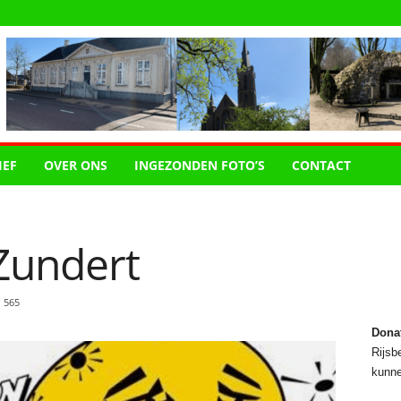
IEF
OVER ONS
INGEZONDEN FOTO’S
CONTACT
Zundert
565
Dona
Rijsbe
kunne