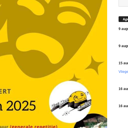
Ag
9 aug
9 aug
15 au
Vlieg
16 au
16 au