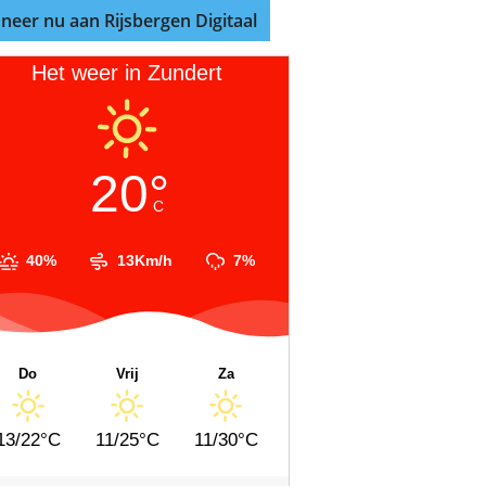
neer nu aan Rijsbergen Digitaal
Het weer in Zundert
20°
C
40%
13Km/h
7%
Do
Vrij
Za
13/22°C
11/25°C
11/30°C