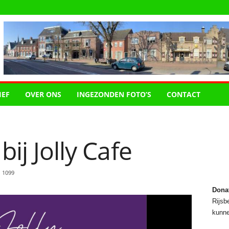
IEF
OVER ONS
INGEZONDEN FOTO’S
CONTACT
bij Jolly Cafe
1099
Dona
Rijsbe
kunne