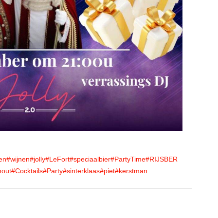
en
#wijnen
#jolly
#LeFort
#speciaalbier
#PartyTime
#RIJSBER
hout
#Cocktails
#Party
#sinterklaas
#piet
#kerstman