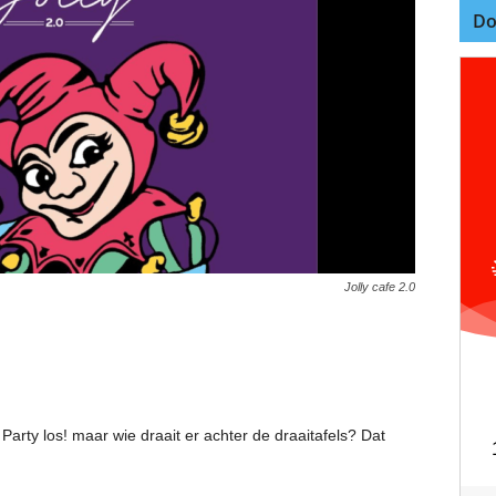
Do
Jolly cafe 2.0
rty los! maar wie draait er achter de draaitafels? Dat