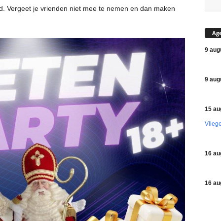
id. Vergeet je vrienden niet mee te nemen en dan maken
Ag
9 aug
9 aug
15 au
Vlieg
16 au
16 au