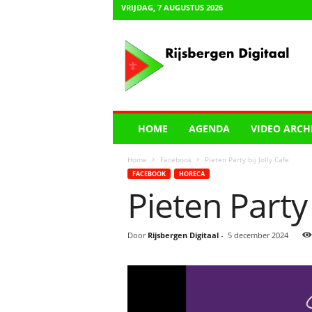
VRIJDAG, 7 AUGUSTUS 2026
R
i
j
s
b
e
r
HOME
AGENDA
VIDEO ARCH
g
e
Home
Facebook
Pieten Party bij Jolly Cafe
n
FACEBOOK
HORECA
D
Pieten Party 
i
g
i
Door
Rijsbergen Digitaal
-
5 december 2024
t
a
a
l