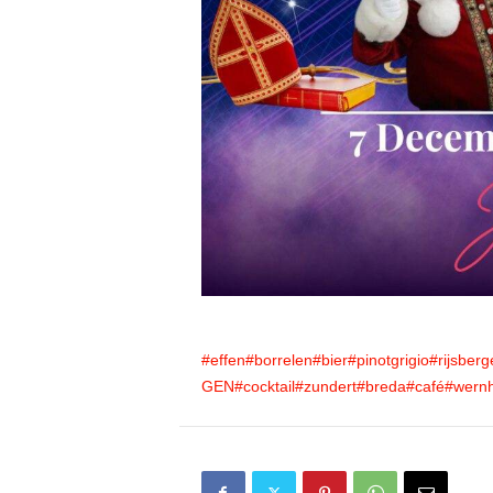
#effen
#borrelen
#bier
#pinotgrigio
#rijsberg
GEN
#cocktail
#zundert
#breda
#café
#wern