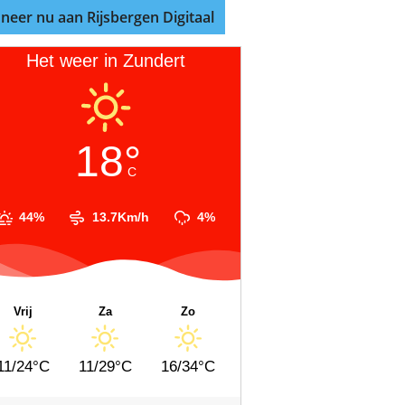
neer nu aan Rijsbergen Digitaal
Het weer in Zundert
18°
C
44%
13.7Km/h
4%
Vrij
Za
Zo
11/24°C
11/29°C
16/34°C