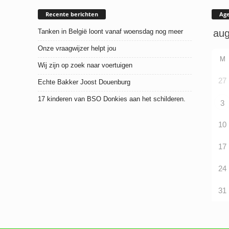
Recente berichten
Ag
Tanken in België loont vanaf woensdag nog meer
Onze vraagwijzer helpt jou
M
Wij zijn op zoek naar voertuigen
27
Echte Bakker Joost Douenburg
17 kinderen van BSO Donkies aan het schilderen.
3
10
17
24
31