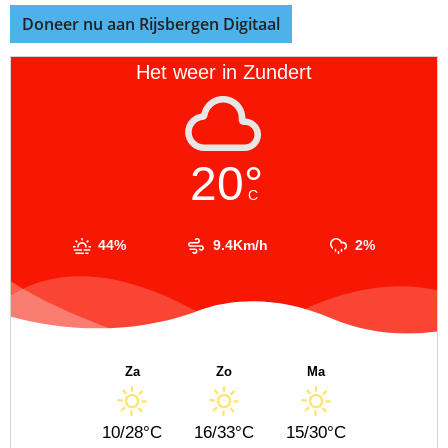
Doneer nu aan Rijsbergen Digitaal
Het weer in Zundert
20°
C
44%
9.4Km/h
2%
Za
Zo
Ma
10/28°C
16/33°C
15/30°C