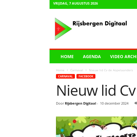
VRIJDAG, 7 AUGUSTUS 2026
R
i
j
s
b
e
r
HOME
AGENDA
VIDEO ARCH
g
e
Home
Carnaval
Nieuw lid Cv de Aopelaanders
n
CARNAVAL
FACEBOOK
D
Nieuw lid C
i
g
i
Door
Rijsbergen Digitaal
-
10 december 2024
t
a
a
l