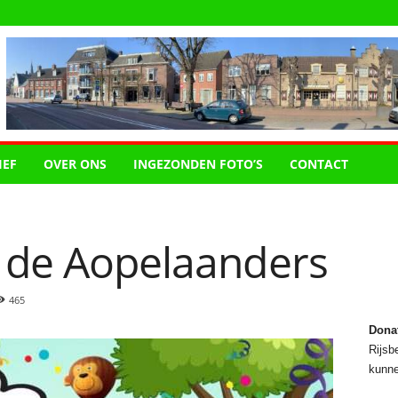
IEF
OVER ONS
INGEZONDEN FOTO’S
CONTACT
v de Aopelaanders
465
Dona
Rijsbe
kunne