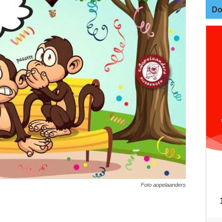
Do
Foto aopelaanders