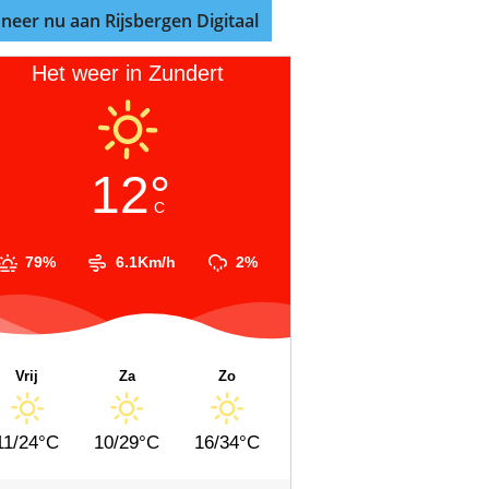
neer nu aan Rijsbergen Digitaal
Het weer in Zundert
12°
C
79%
6.1Km/h
2%
Vrij
Za
Zo
11/24°C
10/29°C
16/34°C