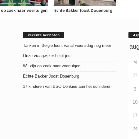
n op zoek naar voertuigen
Echte Bakker Joost Douenburg
Recente berichten
Ag
Tanken in België loont vanaf woensdag nog meer
Onze vraagwijzer helpt jou
M
Wij zijn op zoek naar voertuigen
27
Echte Bakker Joost Douenburg
17 kinderen van BSO Donkies aan het schilderen.
3
10
17
24