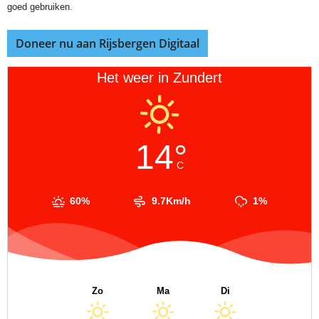
goed gebruiken.
Doneer nu aan Rijsbergen Digitaal
Het weer in Zundert
14°
C
60%
9.7Km/h
1%
Zo
Ma
Di