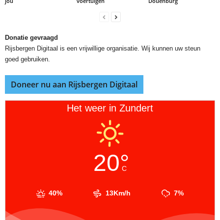
jou
voertuigen
Douenburg
Donatie gevraagd
Rijsbergen Digitaal is een vrijwillige organisatie. Wij kunnen uw steun
goed gebruiken.
Doneer nu aan Rijsbergen Digitaal
Het weer in Zundert
20°
C
40%
13Km/h
7%