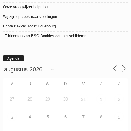
Onze vraagwijzer helpt jou
Wij zijn op zoek naar voertuigen
Echte Bakker Joost Douenburg
17 kinderen van BSO Donkies aan het schilderen.
Agenda
M
D
W
D
V
Z
Z
27
28
29
30
31
1
2
4
5
6
7
8
3
9