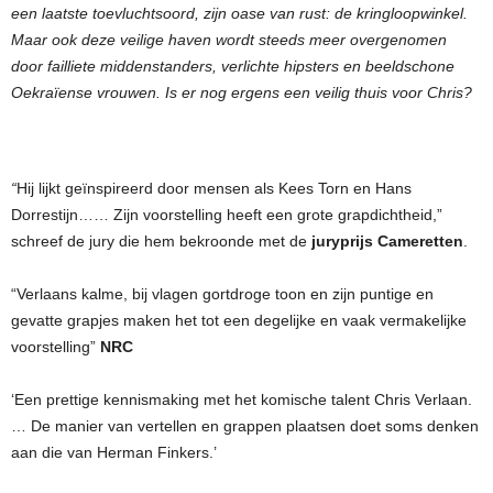
een laatste toevluchtsoord, zijn oase van rust: de kringloopwinkel.
Maar ook deze veilige haven wordt steeds meer overgenomen
door failliete middenstanders, verlichte hipsters en beeldschone
Oekraïense vrouwen. Is er nog ergens een veilig thuis voor Chris?
“
Hij lijkt geïnspireerd door mensen als Kees Torn en Hans
Dorrestijn…… Zijn voorstelling heeft een grote grapdichtheid,”
schreef de jury die hem bekroonde met de
juryprijs Cameretten
.
“Verlaans kalme, bij vlagen gortdroge toon en zijn puntige en
gevatte grapjes maken het tot een degelijke en vaak vermakelijke
voorstelling”
NRC
‘Een prettige kennismaking met het komische talent Chris Verlaan.
… De manier van vertellen en grappen plaatsen doet soms denken
aan die van Herman Finkers.’