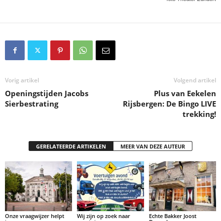
Vorig artikel
Volgend artikel
Openingstijden Jacobs
Plus van Eekelen
Sierbestrating
Rijsbergen: De Bingo LIVE
trekking!
GERELATEERDE ARTIKELEN
MEER VAN DEZE AUTEUR
Onze vraagwijzer helpt
Wij zijn op zoek naar
Echte Bakker Joost