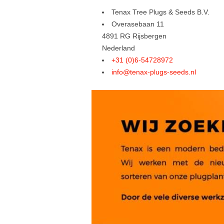
Tenax Tree Plugs & Seeds B.V.
Overasebaan 11
4891 RG Rijsbergen
Nederland
+31 (0)6-54728972
info@tenax-plugs-seeds.nl