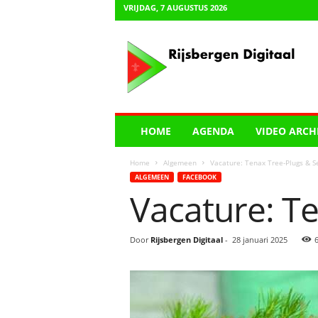
VRIJDAG, 7 AUGUSTUS 2026
R
i
j
s
b
e
r
HOME
AGENDA
VIDEO ARCH
g
e
Home
Algemeen
Vacature: Tenax Tree-Plugs & S
n
ALGEMEEN
FACEBOOK
D
Vacature: T
i
g
i
Door
Rijsbergen Digitaal
-
28 januari 2025
t
a
a
l