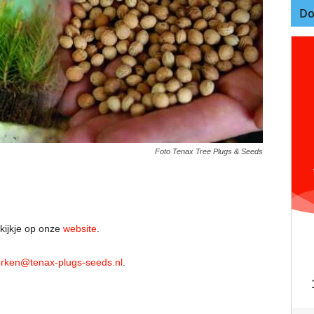
Do
Foto Tenax Tree Plugs & Seeds
kijkje op onze
website
.
rken@tenax-plugs-seeds.nl
.