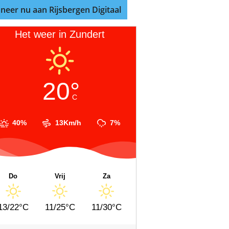
neer nu aan Rijsbergen Digitaal
Het weer in Zundert
20°
C
40%
13Km/h
7%
Do
Vrij
Za
13/22°C
11/25°C
11/30°C