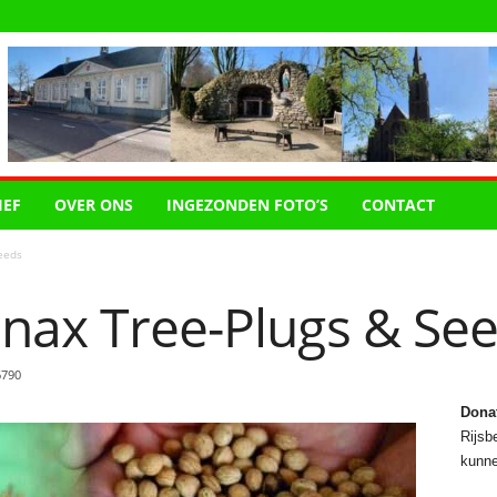
IEF
OVER ONS
INGEZONDEN FOTO’S
CONTACT
eeds
enax Tree-Plugs & Se
6790
Dona
Rijsbe
kunne