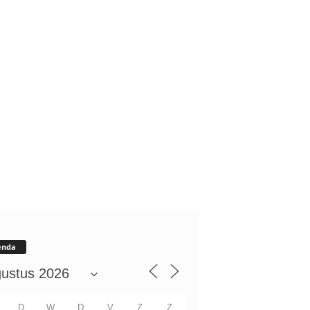
enda
D
W
D
V
Z
Z