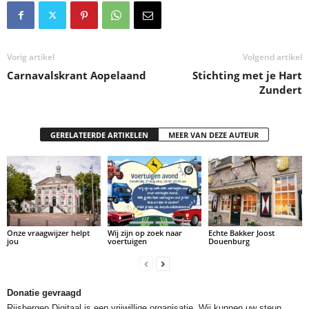
Vorig artikel
Volgend artikel
Carnavalskrant Aopelaand
Stichting met je Hart
Zundert
GERELATEERDE ARTIKELEN
MEER VAN DEZE AUTEUR
Onze vraagwijzer helpt
Wij zijn op zoek naar
Echte Bakker Joost
jou
voertuigen
Douenburg
Donatie gevraagd
Rijsbergen Digitaal is een vrijwillige organisatie. Wij kunnen uw steun