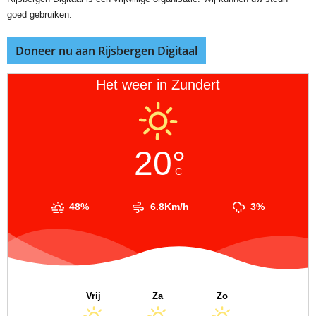
goed gebruiken.
Doneer nu aan Rijsbergen Digitaal
Het weer in Zundert
20°
C
48%
6.8Km/h
3%
Vrij
Za
Zo