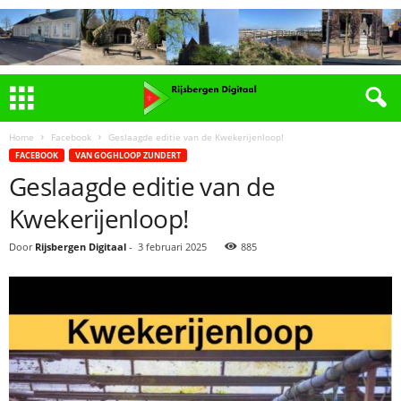
Home
Facebook
Geslaagde editie van de Kwekerijenloop!
FACEBOOK
VAN GOGHLOOP ZUNDERT
Geslaagde editie van de
Kwekerijenloop!
Door
Rijsbergen Digitaal
-
3 februari 2025
885