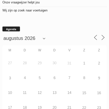
Onze vraagwijzer helpt jou
Wij zijn op zoek naar voertuigen
Agenda
M
D
W
D
V
Z
Z
27
28
29
30
31
1
2
4
5
6
7
8
3
9
10
11
12
13
14
15
16
17
18
19
20
21
22
23