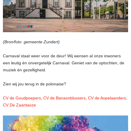
(Bron/foto: gemeente Zundert)
Carnaval staat weer voor de deur! Wij wensen al onze inwoners
een leutig én onvergetelijk Carnaval. Geniet van de optochten, de
muziek én gezelligheid.
Zien wij jou terug in de polonaise?
CV de Goudpoepers
,
CV de Banaonblussers
,
CV de Aopelaanders
,
CV De Zaantaoze