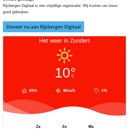
Rijsbergen Digitaal is een vrijwillige organisatie. Wij kunnen uw steun
goed gebruiken.
Doneer nu aan Rijsbergen Digitaal
Het weer in Zundert
10°
C
85%
9Km/h
1%
Za
Zo
Ma