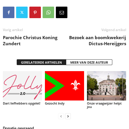
Vorig artikel
Volgend artikel
Parochie Christus Koning
Bezoek aan boomkwekerij
Zundert
Dictus-Hereijgers
GERELATEERDE ARTIKELEN
MEER VAN DEZE AUTEUR
Dart liefhebbers opgelet!
Gezocht Indy
Onze vraagwijzer helpt
jou
Donatie gevraagd