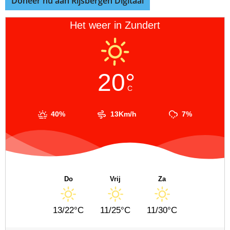
Doneer nu aan Rijsbergen Digitaal
Het weer in Zundert
20°
C
40%
13Km/h
7%
Do
Vrij
Za
13/22°C
11/25°C
11/30°C