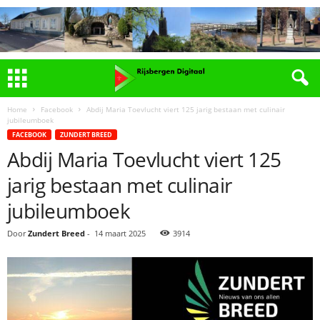
Home
Facebook
Abdij Maria Toevlucht viert 125 jarig bestaan met culinair
jubileumboek
FACEBOOK
ZUNDERT BREED
Abdij Maria Toevlucht viert 125
jarig bestaan met culinair
jubileumboek
Door
Zundert Breed
-
14 maart 2025
3914