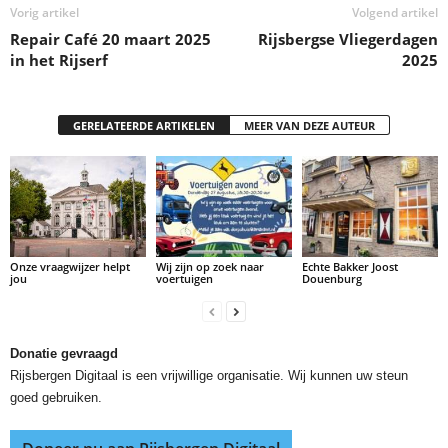
Vorig artikel
Volgend artikel
Repair Café 20 maart 2025
Rijsbergse Vliegerdagen
in het Rijserf
2025
GERELATEERDE ARTIKELEN
MEER VAN DEZE AUTEUR
Onze vraagwijzer helpt
Wij zijn op zoek naar
Echte Bakker Joost
jou
voertuigen
Douenburg
Donatie gevraagd
Rijsbergen Digitaal is een vrijwillige organisatie. Wij kunnen uw steun
goed gebruiken.