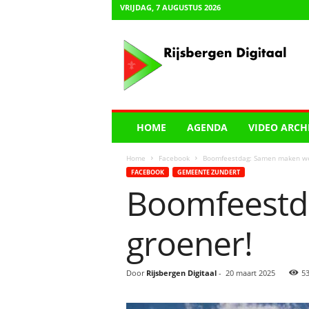
VRIJDAG, 7 AUGUSTUS 2026
R
i
j
s
b
e
r
HOME
AGENDA
VIDEO ARCH
g
e
Home
Facebook
Boomfeestdag: Samen maken we
n
FACEBOOK
GEMEENTE ZUNDERT
D
Boomfeestd
i
g
i
groener!
t
a
a
Door
Rijsbergen Digitaal
-
20 maart 2025
5
l