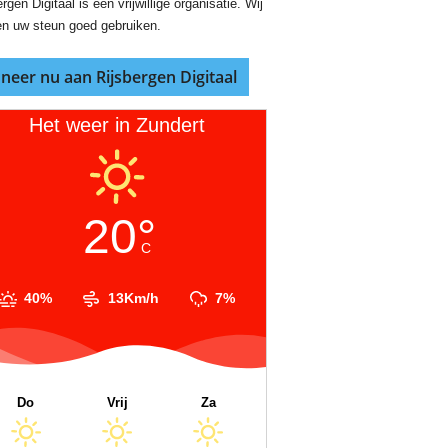
rgen Digitaal is een vrijwillige organisatie. Wij
n uw steun goed gebruiken.
neer nu aan Rijsbergen Digitaal
Het weer in Zundert
20°
C
40%
13Km/h
7%
Do
Vrij
Za