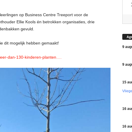
eerlingen op Business Centre Treeport voor de
ouder Ellie Kools én betrokken organisaties, drie
idenbakken gevuld.
Ag
ie dit mogelijk hebben gemaakt!
9 aug
meer-dan-130-kinderen-planten….
9 aug
15 au
Vlieg
16 au
16 au