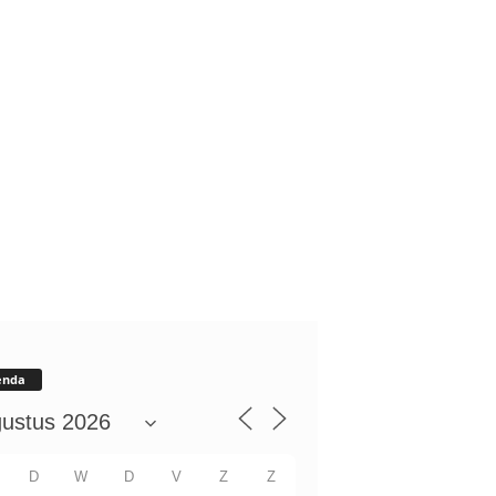
enda
D
W
D
V
Z
Z