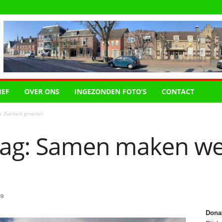
IEF
OVER ONS
INGEZONDEN FOTO’S
CONTACT
 Zundert groener!
ag: Samen maken we
39
Dona