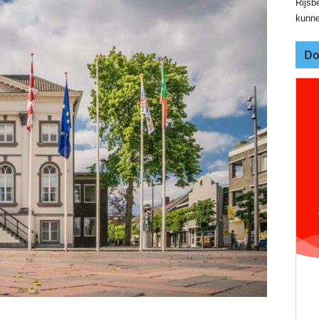
Rijsbe
kunne
Do