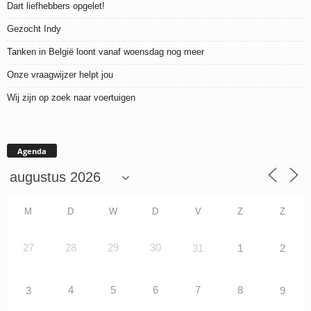
Dart liefhebbers opgelet!
Gezocht Indy
Tanken in België loont vanaf woensdag nog meer
Onze vraagwijzer helpt jou
Wij zijn op zoek naar voertuigen
Agenda
M
D
W
D
V
Z
Z
27
28
29
30
31
1
2
4
5
6
7
8
3
9