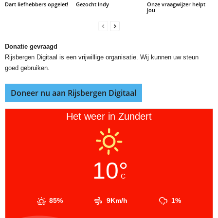
Dart liefhebbers opgelet!
Gezocht Indy
Onze vraagwijzer helpt
jou
Donatie gevraagd
Rijsbergen Digitaal is een vrijwillige organisatie. Wij kunnen uw steun
goed gebruiken.
Doneer nu aan Rijsbergen Digitaal
Het weer in Zundert
10°
C
85%
9Km/h
1%