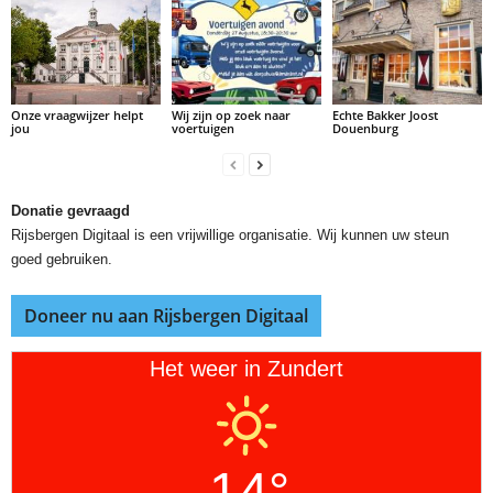
Onze vraagwijzer helpt
Wij zijn op zoek naar
Echte Bakker Joost
jou
voertuigen
Douenburg
Donatie gevraagd
Rijsbergen Digitaal is een vrijwillige organisatie. Wij kunnen uw steun
goed gebruiken.
Doneer nu aan Rijsbergen Digitaal
Het weer in Zundert
14°