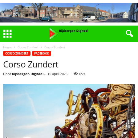
Home
Corso Zundert
Corso Zundert
CORSO ZUNDERT
FACEBOOK
Corso Zundert
Door
Rijsbergen Digitaal
-
15 april 2025
659