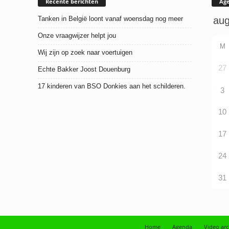
Recente berichten
Ag
Tanken in België loont vanaf woensdag nog meer
Onze vraagwijzer helpt jou
M
Wij zijn op zoek naar voertuigen
27
Echte Bakker Joost Douenburg
17 kinderen van BSO Donkies aan het schilderen.
3
10
17
24
31
Home
Agenda
Video arc