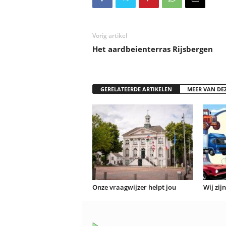
Vorig artikel
Het aardbeienterras Rijsbergen
GERELATEERDE ARTIKELEN
MEER VAN DE
Onze vraagwijzer helpt jou
Wij zij