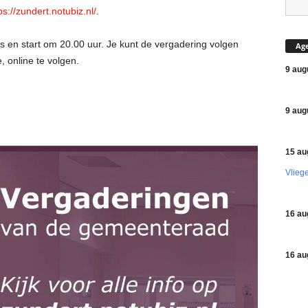
ps://zundert.notubiz.nl/
.
is en start om 20.00 uur. Je kunt de vergadering volgen
Ag
, online te volgen.
9 aug
9 aug
15 au
Vlieg
16 au
16 au