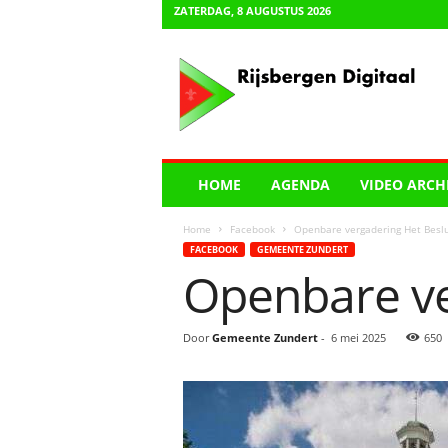
ZATERDAG, 8 AUGUSTUS 2026
R
i
j
s
b
e
r
HOME
AGENDA
VIDEO ARCH
g
e
Home
Facebook
Openbare vergadering Het Beslu
n
FACEBOOK
GEMEENTE ZUNDERT
D
Openbare ve
i
g
i
Door
Gemeente Zundert
-
6 mei 2025
650
t
a
a
l