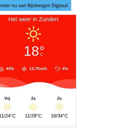
neer nu aan Rijsbergen Digitaal
Het weer in Zundert
18°
C
44%
13.7Km/h
4%
Vrij
Za
Zo
11/24°C
11/29°C
16/34°C