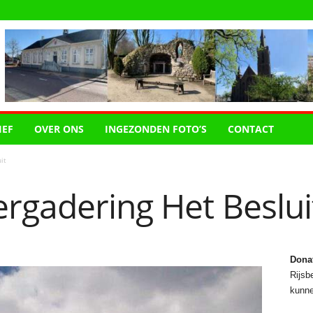
IEF
OVER ONS
INGEZONDEN FOTO’S
CONTACT
it
rgadering Het Beslui
Dona
Rijsbe
kunne