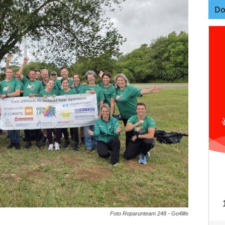
Do
Foto Roparunteam 248 - Go4life