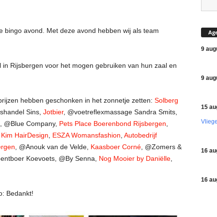
gde bingo avond. Met deze avond hebben wij als team
Ag
9 aug
 in Rijsbergen voor het mogen gebruiken van hun zaal en
9 aug
prijzen hebben geschonken in het zonnetje zetten:
Solberg
15 au
ishandel Sins,
Jotbier
, @voetreflexmassage Sandra Smits,
Vlieg
, @Blue Company,
Pets Place Boerenbond Rijsbergen
,
,
Kim HairDesign
,
ESZA Womansfashion
,
Autobedrijf
ergen
, @Anouk van de Velde,
Kaasboer Corné
, @Zomers &
16 au
ntboer Koevoets, @By Senna,
Nog Mooier by Daniëlle
,
16 au
o: Bedankt!