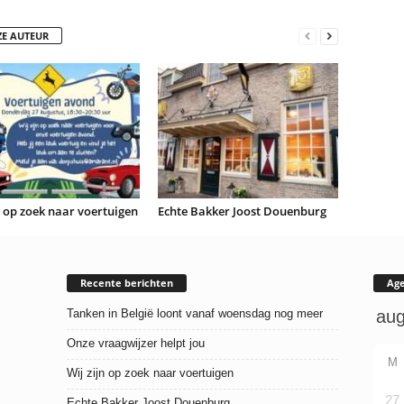
ZE AUTEUR
n op zoek naar voertuigen
Echte Bakker Joost Douenburg
Recente berichten
Ag
Tanken in België loont vanaf woensdag nog meer
Onze vraagwijzer helpt jou
M
Wij zijn op zoek naar voertuigen
27
Echte Bakker Joost Douenburg