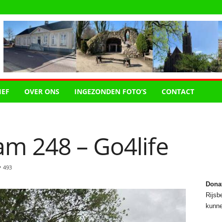
IEF
OVER ONS
INGEZONDEN FOTO’S
CONTACT
m 248 – Go4life
493
Dona
Rijsbe
kunne