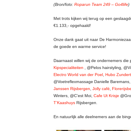
(Bron/foto:
Roparun Team 249 – Go4life
)
Met trots kijken wij terug op een geslaa
€1.133,- opgehaald!
Onze dank gaat uit naar De Harmoniezaal
de goede en warme service!
Daarnaast willen wij de ondernemers die 
Kipspecialiteiten
, @Pelos hairstyling, @V
Electro World van der Poel
,
Hubo Zundert
@Voetreflexmassage Danielle Baremans
Janssen Rijsbergen
,
Jolly café
,
Florerijsb
Winters, @C’est Moi,
Cafe Ut Krisje
@Groe
T’Kaashuys
Rijsbergen.
En natuurlijk alle deelnemers aan de bing