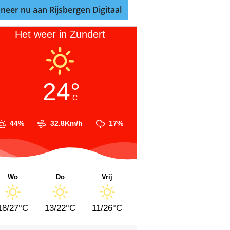
neer nu aan Rijsbergen Digitaal
Het weer in Zundert
24°
C
44%
32.8Km/h
17%
Wo
Do
Vrij
18/27°C
13/22°C
11/26°C