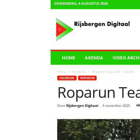
DONDERDAG, 6 AUGUSTUS 2026
R
i
j
s
b
e
r
HOME
AGENDA
VIDEO ARCH
g
e
Home
Facebook
Roparun Team 248 – Go4life
n
FACEBOOK
ROPARUN
D
Roparun Tea
i
g
i
Door
Rijsbergen Digitaal
-
3 november 2025
t
a
a
l