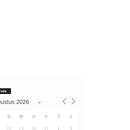
enda
D
W
D
V
Z
Z
28
29
30
31
1
2