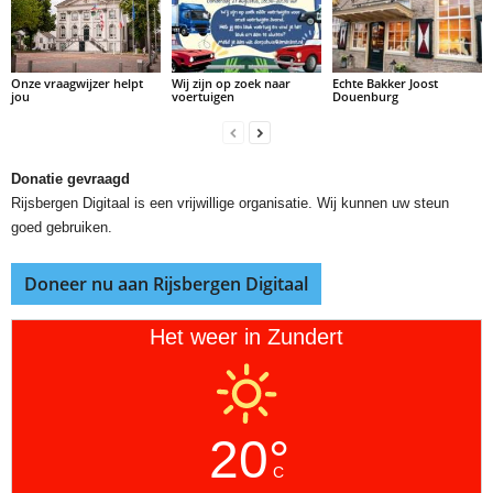
Onze vraagwijzer helpt
Wij zijn op zoek naar
Echte Bakker Joost
jou
voertuigen
Douenburg
Donatie gevraagd
Rijsbergen Digitaal is een vrijwillige organisatie. Wij kunnen uw steun
goed gebruiken.
Doneer nu aan Rijsbergen Digitaal
Het weer in Zundert
20°
C