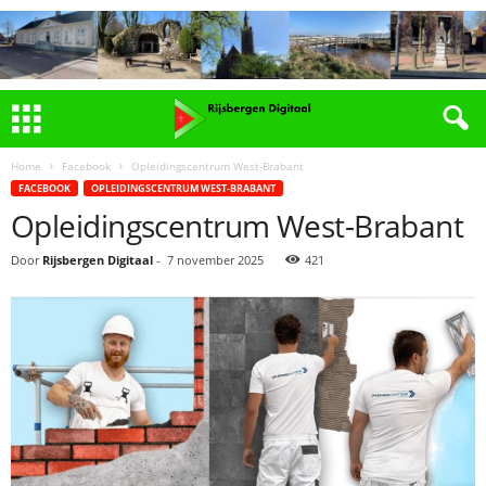
Home
Facebook
Opleidingscentrum West-Brabant
FACEBOOK
OPLEIDINGSCENTRUM WEST-BRABANT
Opleidingscentrum West-Brabant
Door
Rijsbergen Digitaal
-
7 november 2025
421