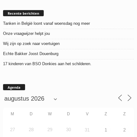
Recente berichten
Tanken in België loont vanaf woensdag nog meer
Onze vraagwijzer helpt jou
Wij zijn op zoek naar voertuigen
Echte Bakker Joost Douenburg
17 kinderen van BSO Donkies aan het schilderen.
Agenda
M
D
W
D
V
Z
Z
27
28
29
30
31
1
2