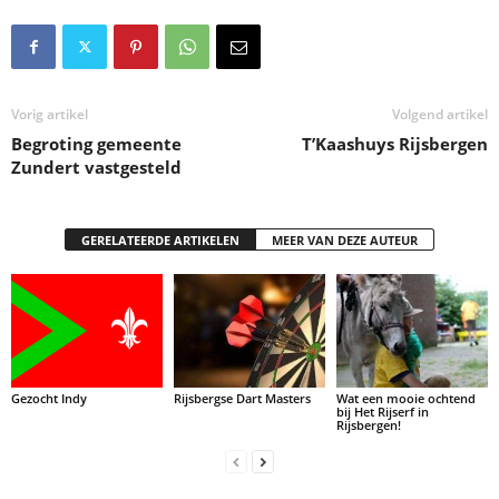
Vorig artikel
Volgend artikel
Begroting gemeente
T’Kaashuys Rijsbergen
Zundert vastgesteld
GERELATEERDE ARTIKELEN
MEER VAN DEZE AUTEUR
Gezocht Indy
Rijsbergse Dart Masters
Wat een mooie ochtend
bij Het Rijserf in
Rijsbergen!