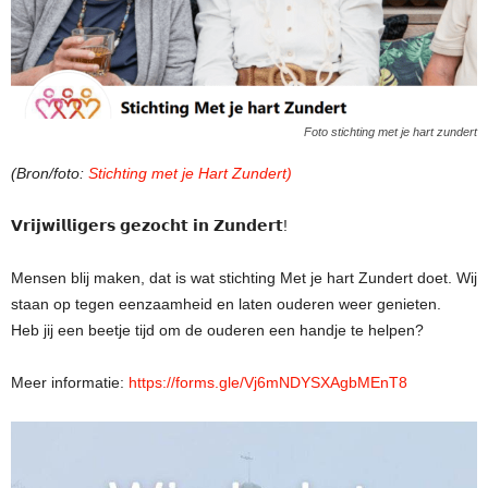
Foto stichting met je hart zundert
(Bron/foto:
Stichting met je Hart Zundert)
𝗩𝗿𝗶𝗷𝘄𝗶𝗹𝗹𝗶𝗴𝗲𝗿𝘀 𝗴𝗲𝘇𝗼𝗰𝗵𝘁 𝗶𝗻 𝗭𝘂𝗻𝗱𝗲𝗿𝘁!
Mensen blij maken, dat is wat stichting Met je hart Zundert doet. Wij
staan op tegen eenzaamheid en laten ouderen weer genieten.
Heb jij een beetje tijd om de ouderen een handje te helpen?
Meer informatie:
https://forms.gle/Vj6mNDYSXAgbMEnT8