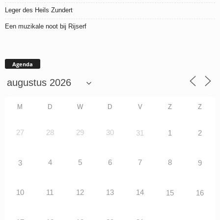
Leger des Heils Zundert
Een muzikale noot bij Rijserf
Agenda
M
D
W
D
V
Z
Z
27
28
29
30
31
1
2
4
5
6
7
8
3
9
10
11
12
13
14
15
16