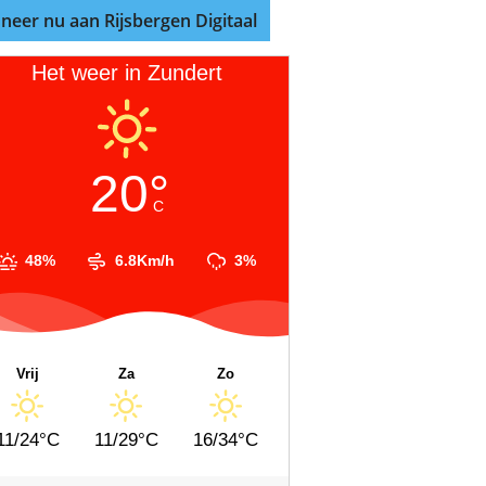
neer nu aan Rijsbergen Digitaal
Het weer in Zundert
20°
C
48%
6.8Km/h
3%
Vrij
Za
Zo
11/24°C
11/29°C
16/34°C