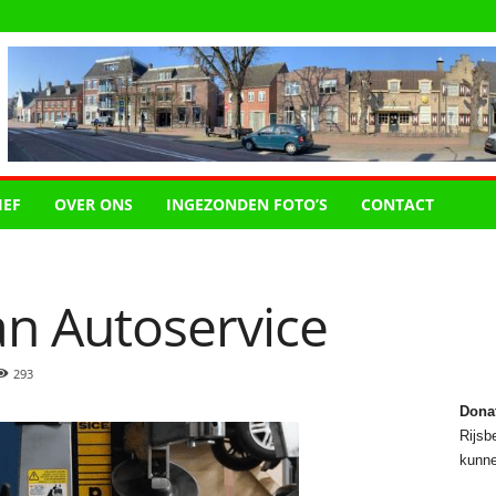
IEF
OVER ONS
INGEZONDEN FOTO’S
CONTACT
n Autoservice
293
Dona
Rijsbe
kunne