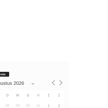
enda
D
W
D
V
Z
Z
28
29
30
31
1
2